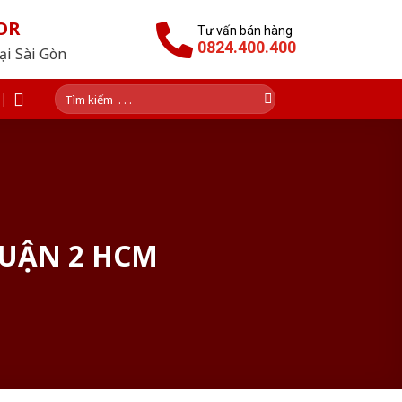
OR
Tư vấn bán hàng
0824.400.400
tại Sài Gòn
Tìm
kiếm:
QUẬN 2 HCM