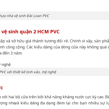
hựa nhà vệ sinh Đài Loan PVC
à vệ sinh quận 2 HCM PVC
cấp và sở hữu giá thành tương đối rẻ. Chính vì vậy, sản ph
sinh công cộng. Các kiểu dáng của dòng cửa này không quá 
a đến 3 năm.
VC với thiết kế tinh xảo, mỹ nghệ
ớc
o với hai bộ cửa trên bởi khả năng kháng nước cực kỳ cao. B
lượng nhẹ và kiểu dáng đa dạng đem lại cho bạn nhiều sự l