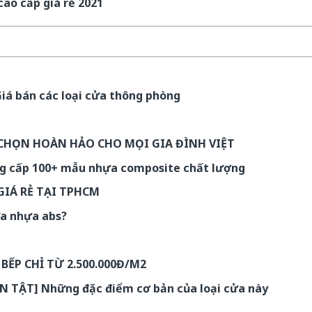
ao cấp giá rẻ 2021
á bán các loại cửa thông phòng
HỌN HOÀN HẢO CHO MỌI GIA ĐÌNH VIỆT
ng cấp 100+ mẫu nhựa composite chất lượng
GIÁ RẺ TẠI TPHCM
ửa nhựa abs?
ẾP CHỈ TỪ 2.500.000Đ/M2
ẦN TẬT] Những đặc điểm cơ bản của loại cửa này