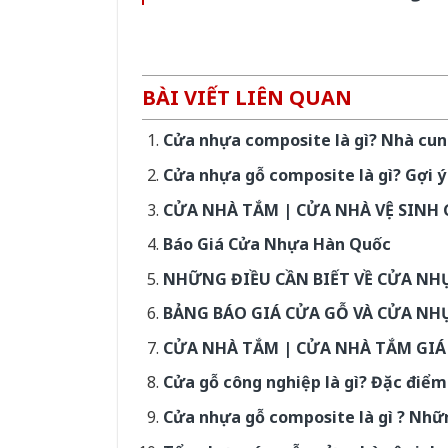
BÀI VIẾT LIÊN QUAN
Cửa nhựa composite là gì? Nhà cu
Cửa nhựa gỗ composite là gì? Gợi ý
CỬA NHÀ TẮM | CỬA NHÀ VỆ SINH 
Báo Giá Cửa Nhựa Hàn Quốc
NHỮNG ĐIỀU CẦN BIẾT VỀ CỬA NH
BẢNG BÁO GIÁ CỬA GỖ VÀ CỬA NH
CỬA NHÀ TẮM | CỬA NHÀ TẮM GIÁ
Cửa gỗ công nghiệp là gì? Đặc điểm
Cửa nhựa gỗ composite là gì ? Nhữ