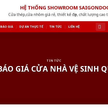
HỆ THỐNG SHOWROOM SAIGONDO
Cửa thép,cửa nhôm giá rẻ, thiết kế đẹp, chất lượng cao 
BÁO GIÁ
DỰ ÁN THỰC TẾ
TIN TỨC
LIÊN HỆ
TIN TỨC
BÁO GIÁ CỬA NHÀ VỆ SINH 