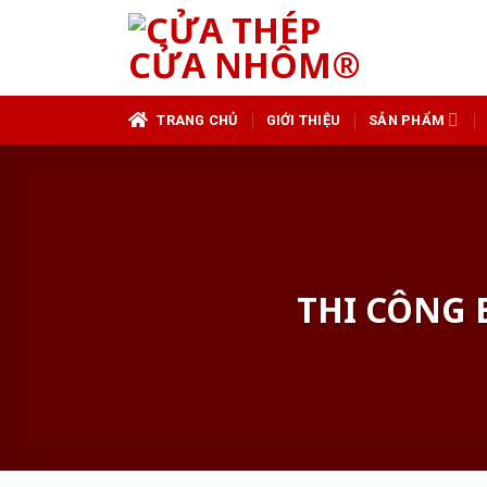
Skip
to
content
TRANG CHỦ
GIỚI THIỆU
SẢN PHẨM
THI CÔNG 