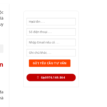
ộc
là
uy
òn
Gọi 0976.169.864
đa
mà