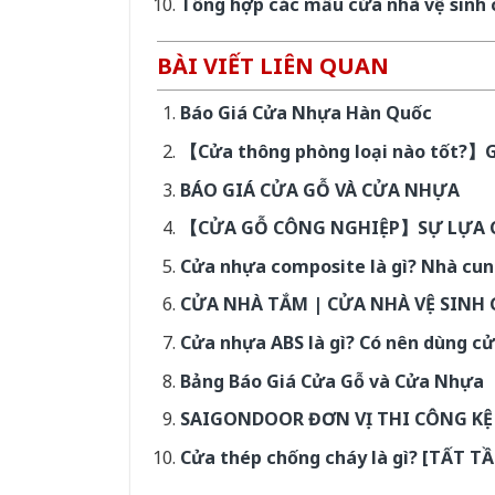
Tổng hợp các mẫu cửa nhà vệ sinh c
BÀI VIẾT LIÊN QUAN
Báo Giá Cửa Nhựa Hàn Quốc
【Cửa thông phòng loại nào tốt?】Gi
BÁO GIÁ CỬA GỖ VÀ CỬA NHỰA
【CỬA GỖ CÔNG NGHIỆP】SỰ LỰA C
Cửa nhựa composite là gì? Nhà cu
CỬA NHÀ TẮM | CỬA NHÀ VỆ SINH 
Cửa nhựa ABS là gì? Có nên dùng c
Bảng Báo Giá Cửa Gỗ và Cửa Nhựa
SAIGONDOOR ĐƠN VỊ THI CÔNG KỆ B
Cửa thép chống cháy là gì? [TẤT T