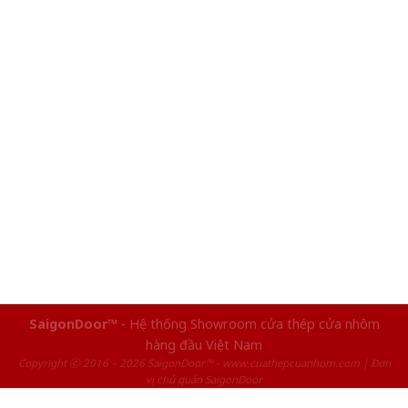
SaigonDoor™
- Hệ thống Showroom cửa thép cửa nhôm
hàng đầu Việt Nam
Copyright ⓒ 2016 – 2026 SaigonDoor™ - www.cuathepcuanhom.com | Đơn
vị chủ quản SaigonDoor