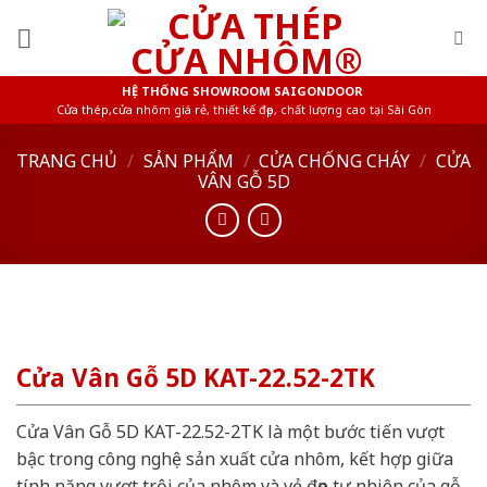
Skip
to
content
HỆ THỐNG SHOWROOM SAIGONDOOR
Cửa thép,cửa nhôm giá rẻ, thiết kế đẹp, chất lượng cao tại Sài Gòn
TRANG CHỦ
/
SẢN PHẨM
/
CỬA CHỐNG CHÁY
/
CỬA
VÂN GỖ 5D
Cửa Vân Gỗ 5D KAT-22.52-2TK
Cửa Vân Gỗ 5D KAT-22.52-2TK là một bước tiến vượt
bậc trong công nghệ sản xuất cửa nhôm, kết hợp giữa
tính năng vượt trội của nhôm và vẻ đẹp tự nhiên của gỗ.