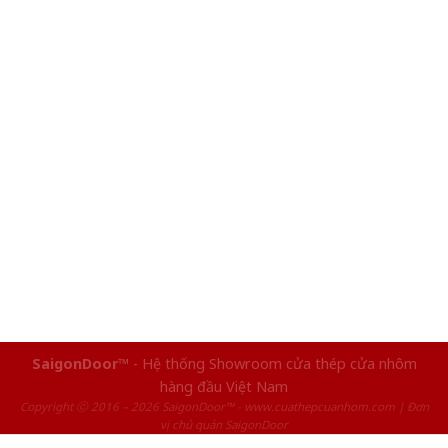
SaigonDoor™
- Hệ thống Showroom cửa thép cửa nhôm
hàng đầu Việt Nam
Copyright ⓒ 2016 – 2026 SaigonDoor™ - www.cuathepcuanhom.com | Đơn
vị chủ quản SaigonDoor