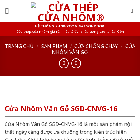
Skip
to
content
HỆ THỐNG SHOWROOM SAIGONDOOR
Cửa thép,cửa nhôm giá rẻ, thiết kế đẹp, chất lượng cao tại Sài Gòn
TRANG CHỦ
/
SẢN PHẨM
/
CỬA CHỐNG CHÁY
/
CỬA
NHÔM VÂN GỖ
Cửa Nhôm Vân Gỗ SGD-CNVG-16
Cửa Nhôm Vân Gỗ SGD-CNVG-16 là một sản phẩm nội
thất ngày càng được ưa chuộng trong kiến trúc hiện
đại, bởi sự kết hợp hoàn hảo giữa tính thẩm mỹ của gỗ