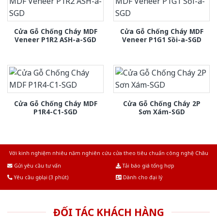
Cửa Gỗ Chống Cháy MDF
Cửa Gỗ Chống Cháy MDF
Veneer P1R2 ASH-a-SGD
Veneer P1G1 Sồi-a-SGD
Cửa Gỗ Chống Cháy MDF
Cửa Gỗ Chống Cháy 2P
P1R4-C1-SGD
Sơn Xám-SGD
Với kinh nghiệm nhiêu năm nghiên cứu cửa theo tiêu chuẩn công nghệ Châu
Âu.Chúng tôi tự tin là nhà sản xuất & cung cấp hàng đầu tại Việt Nam!
Gửi yêu cầu tư vấn
Tải báo giá tổng hợp
Yêu cầu gọi lại (3 phút)
Dành cho đại lý
ĐỐI TÁC KHÁCH HÀNG