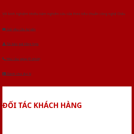
Với kinh nghiệm nhiêu năm nghiên cứu cửa theo tiêu chuẩn công nghệ Châu
Âu.Chúng tôi tự tin là nhà sản xuất & cung cấp hàng đầu tại Việt Nam!
Gửi yêu cầu tư vấn
Tải báo giá tổng hợp
Yêu cầu gọi lại (3 phút)
Dành cho đại lý
ĐỐI TÁC KHÁCH HÀNG