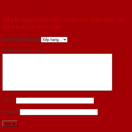
Hãy là người đầu tiên nhận xét “Cửa Vân Gỗ
5D KA-41.06.06A-3TK”
Đánh giá của bạn
Nhận xét của bạn
*
Tên
*
Email
*