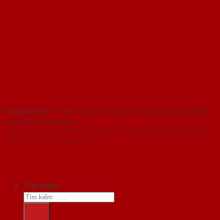
SaigonDoor™
- Hệ thống Showroom cửa thép cửa nhôm
hàng đầu Việt Nam
Copyright ⓒ 2016 – 2026 SaigonDoor™ - www.cuathepcuanhom.com |
Đơn vị chủ quản SaigonDoor
Tìm kiếm: