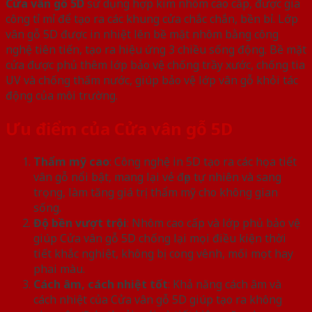
Cửa vân gỗ 5D
sử dụng hợp kim nhôm cao cấp, được gia
công tỉ mỉ để tạo ra các khung cửa chắc chắn, bền bỉ. Lớp
vân gỗ 5D được in nhiệt lên bề mặt nhôm bằng công
nghệ tiên tiến, tạo ra hiệu ứng 3 chiều sống động. Bề mặt
cửa được phủ thêm lớp bảo vệ chống trầy xước, chống tia
UV và chống thấm nước, giúp bảo vệ lớp vân gỗ khỏi tác
động của môi trường.
Ưu điểm của Cửa vân gỗ 5D
Thẩm mỹ cao
: Công nghệ in 5D tạo ra các họa tiết
vân gỗ nổi bật, mang lại vẻ đẹp tự nhiên và sang
trọng, làm tăng giá trị thẩm mỹ cho không gian
sống.
Độ bền vượt trội
: Nhôm cao cấp và lớp phủ bảo vệ
giúp Cửa vân gỗ 5D chống lại mọi điều kiện thời
tiết khắc nghiệt, không bị cong vênh, mối mọt hay
phai màu.
Cách âm, cách nhiệt tốt
: Khả năng cách âm và
cách nhiệt của Cửa vân gỗ 5D giúp tạo ra không