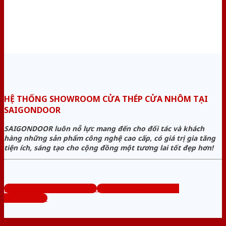
HỆ THỐNG SHOWROOM CỬA THÉP CỬA NHÔM TẠI
SAIGONDOOR
SAIGONDOOR luôn nỗ lực mang đến cho đối tác và khách
hàng những sản phẩm công nghệ cao cấp, có giá trị gia tăng
tiện ích, sáng tạo cho cộng đồng một tương lai tốt đẹp hơn!
www.cuathepcuanhom.com
Tổng đài tư vấn miễn phí:
0824.400.400