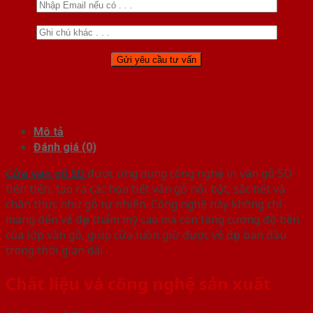
Mô tả
Đánh giá (0)
Cửa vân gỗ 5D
được ứng dụng công nghệ in vân gỗ 5D
tiên tiến, tạo ra các họa tiết vân gỗ nổi bật, sắc nét và
chân thực như gỗ tự nhiên. Công nghệ này không chỉ
mang đến vẻ đẹp thẩm mỹ cao mà còn tăng cường độ bền
của lớp vân gỗ, giúp cửa luôn giữ được vẻ đẹp ban đầu
trong thời gian dài.
Chất liệu và công nghệ sản xuất