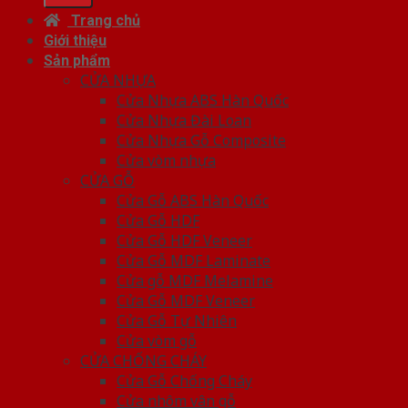
Trang chủ
Giới thiệu
Sản phẩm
CỬA NHỰA
Cửa Nhựa ABS Hàn Quốc
Cửa Nhựa Đài Loan
Cửa Nhựa Gỗ Composite
Cửa vòm nhựa
CỬA GỖ
Cửa Gỗ ABS Hàn Quốc
Cửa Gỗ HDF
Cửa Gỗ HDF Veneer
Cửa Gỗ MDF Laminate
Cửa gỗ MDF Melamine
Cửa Gỗ MDF Veneer
Cửa Gỗ Tự Nhiên
Cửa vòm gỗ
CỬA CHỐNG CHÁY
Cửa Gỗ Chống Cháy
Cửa nhôm vân gỗ