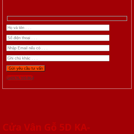
Gọi 0976.169.864
Cửa Vân Gỗ 5D KA-