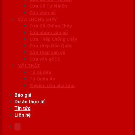
Cửa Gỗ Tự Nhiên
Cửa vòm gỗ
CỬA CHỐNG CHÁY
Cửa Gỗ Chống Cháy
Cửa nhôm vân gỗ
Cửa Thép Chống Cháy
Cửa thép Hàn Quốc
Cửa thép vân gỗ
Cửa vân gỗ 5D
NỘI THẤT
Tủ Kệ Bếp
Tủ Quần Áo
Phụ kiện cửa nhà tắm
Báo giá
Dự án thực tế
Tin tức
Liên hệ