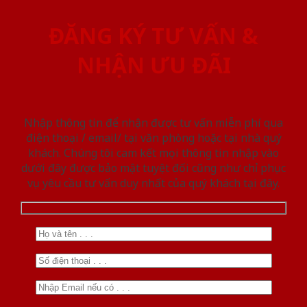
ĐĂNG KÝ TƯ VẤN &
NHẬN ƯU ĐÃI
Nhập thông tin để nhận được tư vấn miễn phí qua
điện thoại / email/ tại văn phòng hoặc tại nhà quý
khách. Chúng tôi cam kết mọi thông tin nhập vào
dưới đây được bảo mật tuyệt đối cũng như chỉ phục
vụ yêu cầu tư vấn duy nhất của quý khách tại đây.