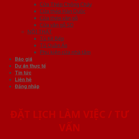
Cửa Thép Chống Cháy
Cửa thép Hàn Quốc
Cửa thép vân gỗ
Cửa vân gỗ 5D
NỘI THẤT
Tủ Kệ Bếp
Tủ Quần Áo
Phụ kiện cửa nhà tắm
Báo giá
Dự án thực tế
Tin tức
Liên hệ
Đăng nhập
ĐẶT LỊCH LÀM VIỆC / TƯ
VẤN