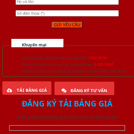
Khuyến mại
Quà tặng đồ nội thất trang trí lên đến
1.000.000đ
Giảm trực tiếp khi mua đơn hàng lớn hơn
3.000.000đ
Nhiều ưu đãi lớn khi đăng ký tài khoản thành viên thân thiết
TẢI BẢNG GIÁ
ĐĂNG KÝ TƯ VẤN
ĐĂNG KÝ TẢI BẢNG GIÁ
Đăng ký nhận báo giá mới nhất từ chúng tôi