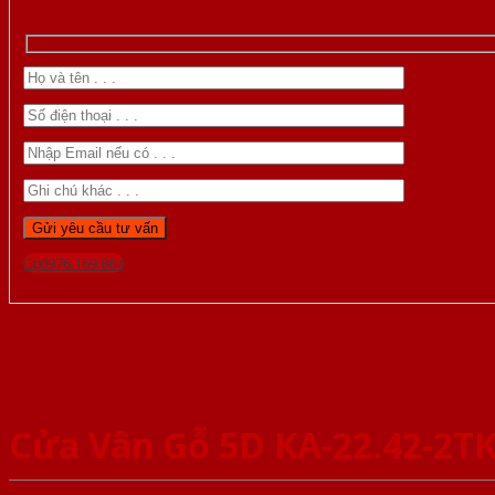
Gọi 0976.169.864
Cửa Vân Gỗ 5D KA-22.42-2T