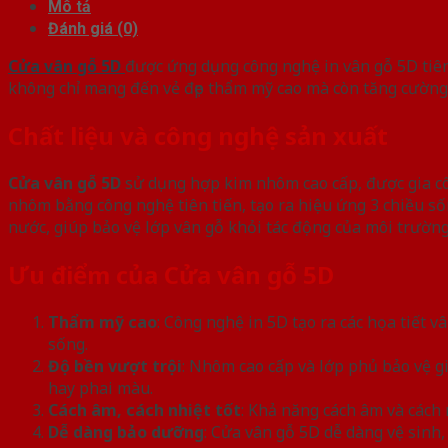
Mô tả
Đánh giá (0)
Cửa vân gỗ 5D
được ứng dụng công nghệ in vân gỗ 5D tiên 
không chỉ mang đến vẻ đẹp thẩm mỹ cao mà còn tăng cường đ
Chất liệu và công nghệ sản xuất
Cửa vân gỗ 5D
sử dụng hợp kim nhôm cao cấp, được gia côn
nhôm bằng công nghệ tiên tiến, tạo ra hiệu ứng 3 chiều s
nước, giúp bảo vệ lớp vân gỗ khỏi tác động của môi trường
Ưu điểm của Cửa vân gỗ 5D
Thẩm mỹ cao
: Công nghệ in 5D tạo ra các họa tiết v
sống.
Độ bền vượt trội
: Nhôm cao cấp và lớp phủ bảo vệ g
hay phai màu.
Cách âm, cách nhiệt tốt
: Khả năng cách âm và cách 
Dễ dàng bảo dưỡng
: Cửa vân gỗ 5D dễ dàng vệ sinh