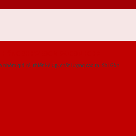
 THỐNG SHOWROOM SAIGONDOOR
 nhôm giá rẻ, thiết kế đẹp, chất lượng cao tại Sài Gòn