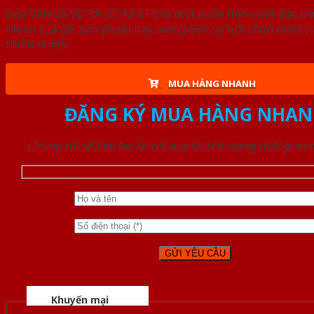
Cửa Vân Gỗ 5D KA-22.42-2TK là một bước tiến vượt bậc tro
nhiên của gỗ. Sản phẩm này mang đến sự lựa chọn hoàn hả
thiên nhiên.
MUA HÀNG NHANH
ĐĂNG KÝ MUA HÀNG NHAN
Chúng tôi sẽ liên lạc lại với quý khách trong thời gian
Khuyến mại