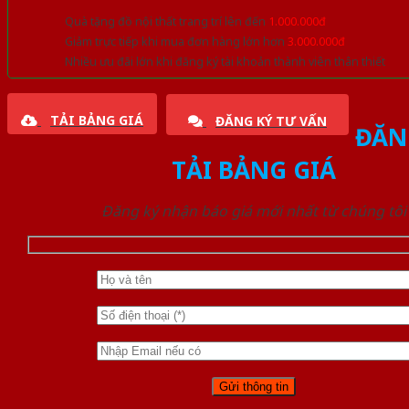
Quà tặng đồ nội thất trang trí lên đến
1.000.000đ
Giảm trực tiếp khi mua đơn hàng lớn hơn
3.000.000đ
Nhiều ưu đãi lớn khi đăng ký tài khoản thành viên thân thiết
TẢI BẢNG GIÁ
ĐĂNG KÝ TƯ VẤN
ĐĂN
TẢI BẢNG GIÁ
Đăng ký nhận báo giá mới nhất từ chúng tôi