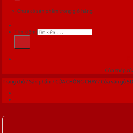
Chưa có sản phẩm trong giỏ hàng.
Tìm kiếm:
HỆ
Cửa thép,cửa
Trang chủ
/
Sản phẩm
/
CỬA CHỐNG CHÁY
/
Cửa vân gỗ 5