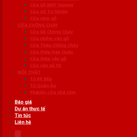
Cửa Gỗ MDF Veneer
Cửa Gỗ Tự Nhiên
Cửa vòm gỗ
CỬA CHỐNG CHÁY
Cửa Gỗ Chống Cháy
Cửa nhôm vân gỗ
Cửa Thép Chống Cháy
Cửa thép Hàn Quốc
Cửa thép vân gỗ
Cửa vân gỗ 5D
NỘI THẤT
Tủ Kệ Bếp
Tủ Quần Áo
Phụ kiện cửa nhà tắm
Báo giá
Dự án thực tế
Tin tức
Liên hệ