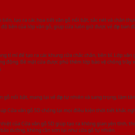
tiến, tạo ra các họa tiết vân gỗ nổi bật, sắc nét và chân th
ộ bền của lớp vân gỗ, giúp cửa luôn giữ được vẻ đẹp ban đầ
g tỉ mỉ để tạo ra các khung cửa chắc chắn, bền bỉ. Lớp vân 
ống động. Bề mặt cửa được phủ thêm lớp bảo vệ chống trầy 
.
ân gỗ nổi bật, mang lại vẻ đẹp tự nhiên và sang trọng, làm t
iúp Cửa vân gỗ 5D chống lại mọi điều kiện thời tiết khắc ng
nhiệt của Cửa vân gỗ 5D giúp tạo ra không gian yên tĩnh, th
, bảo dưỡng, không cần sơn lại như cửa gỗ tự nhiên.