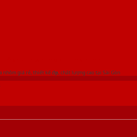
 THỐNG SHOWROOM SAIGONDOOR
 nhôm giá rẻ, thiết kế đẹp, chất lượng cao tại Sài Gòn
D