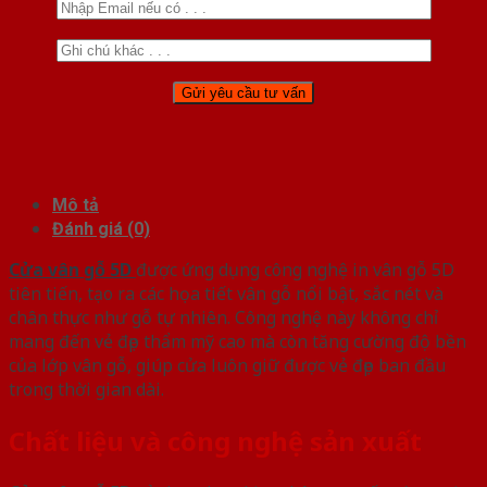
Mô tả
Đánh giá (0)
Cửa vân gỗ 5D
được ứng dụng công nghệ in vân gỗ 5D
tiên tiến, tạo ra các họa tiết vân gỗ nổi bật, sắc nét và
chân thực như gỗ tự nhiên. Công nghệ này không chỉ
mang đến vẻ đẹp thẩm mỹ cao mà còn tăng cường độ bền
của lớp vân gỗ, giúp cửa luôn giữ được vẻ đẹp ban đầu
trong thời gian dài.
Chất liệu và công nghệ sản xuất