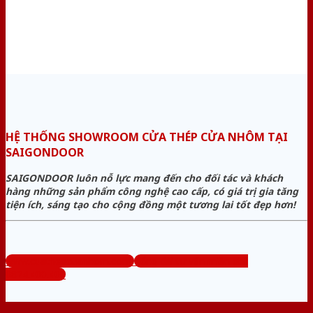
HỆ THỐNG SHOWROOM CỬA THÉP CỬA NHÔM TẠI
SAIGONDOOR
SAIGONDOOR luôn nỗ lực mang đến cho đối tác và khách
hàng những sản phẩm công nghệ cao cấp, có giá trị gia tăng
tiện ích, sáng tạo cho cộng đồng một tương lai tốt đẹp hơn!
www.cuathepcuanhom.com
Tổng đài tư vấn miễn phí:
0824.400.400