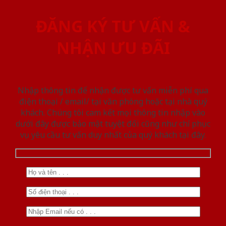
ĐĂNG KÝ TƯ VẤN &
NHẬN ƯU ĐÃI
Nhập thông tin để nhận được tư vấn miễn phí qua
điện thoại / email/ tại văn phòng hoặc tại nhà quý
khách. Chúng tôi cam kết mọi thông tin nhập vào
dưới đây được bảo mật tuyệt đối cũng như chỉ phục
vụ yêu cầu tư vấn duy nhất của quý khách tại đây.