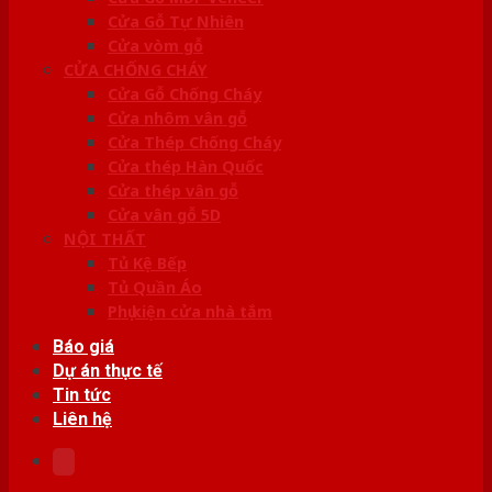
Cửa Gỗ Tự Nhiên
Cửa vòm gỗ
CỬA CHỐNG CHÁY
Cửa Gỗ Chống Cháy
Cửa nhôm vân gỗ
Cửa Thép Chống Cháy
Cửa thép Hàn Quốc
Cửa thép vân gỗ
Cửa vân gỗ 5D
NỘI THẤT
Tủ Kệ Bếp
Tủ Quần Áo
Phụ kiện cửa nhà tắm
Báo giá
Dự án thực tế
Tin tức
Liên hệ