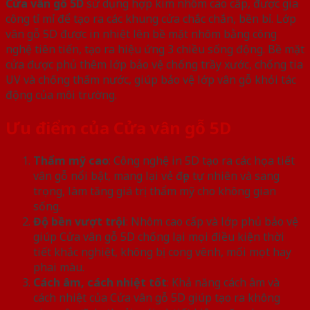
Cửa vân gỗ 5D
sử dụng hợp kim nhôm cao cấp, được gia
công tỉ mỉ để tạo ra các khung cửa chắc chắn, bền bỉ. Lớp
vân gỗ 5D được in nhiệt lên bề mặt nhôm bằng công
nghệ tiên tiến, tạo ra hiệu ứng 3 chiều sống động. Bề mặt
cửa được phủ thêm lớp bảo vệ chống trầy xước, chống tia
UV và chống thấm nước, giúp bảo vệ lớp vân gỗ khỏi tác
động của môi trường.
Ưu điểm của Cửa vân gỗ 5D
Thẩm mỹ cao
: Công nghệ in 5D tạo ra các họa tiết
vân gỗ nổi bật, mang lại vẻ đẹp tự nhiên và sang
trọng, làm tăng giá trị thẩm mỹ cho không gian
sống.
Độ bền vượt trội
: Nhôm cao cấp và lớp phủ bảo vệ
giúp Cửa vân gỗ 5D chống lại mọi điều kiện thời
tiết khắc nghiệt, không bị cong vênh, mối mọt hay
phai màu.
Cách âm, cách nhiệt tốt
: Khả năng cách âm và
cách nhiệt của Cửa vân gỗ 5D giúp tạo ra không