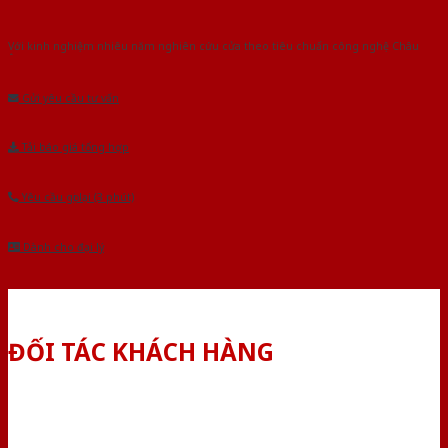
Với kinh nghiệm nhiêu năm nghiên cứu cửa theo tiêu chuẩn công nghệ Châu
Âu.Chúng tôi tự tin là nhà sản xuất & cung cấp hàng đầu tại Việt Nam!
Gửi yêu cầu tư vấn
Tải báo giá tổng hợp
Yêu cầu gọi lại (3 phút)
Dành cho đại lý
ĐỐI TÁC KHÁCH HÀNG