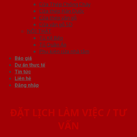
Cửa Thép Chống Cháy
Cửa thép Hàn Quốc
Cửa thép vân gỗ
Cửa vân gỗ 5D
NỘI THẤT
Tủ Kệ Bếp
Tủ Quần Áo
Phụ kiện cửa nhà tắm
Báo giá
Dự án thực tế
Tin tức
Liên hệ
Đăng nhập
ĐẶT LỊCH LÀM VIỆC / TƯ
VẤN