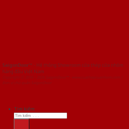
SaigonDoor™
- Hệ thống Showroom cửa thép cửa nhôm
hàng đầu Việt Nam
Copyright ⓒ 2016 – 2026 SaigonDoor™ - www.cuathepcuanhom.com |
Đơn vị chủ quản SaigonDoor
Tìm kiếm: