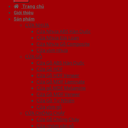
Trang chủ
Giới thiệu
Sản phẩm
CỬA NHỰA
Cửa Nhựa ABS Hàn Quốc
Cửa Nhựa Đài Loan
Cửa Nhựa Gỗ Composite
Cửa vòm nhựa
CỬA GỖ
Cửa Gỗ ABS Hàn Quốc
Cửa Gỗ HDF
Cửa Gỗ HDF Veneer
Cửa Gỗ MDF Laminate
Cửa gỗ MDF Melamine
Cửa Gỗ MDF Veneer
Cửa Gỗ Tự Nhiên
Cửa vòm gỗ
CỬA CHỐNG CHÁY
Cửa Gỗ Chống Cháy
Cửa nhôm vân gỗ