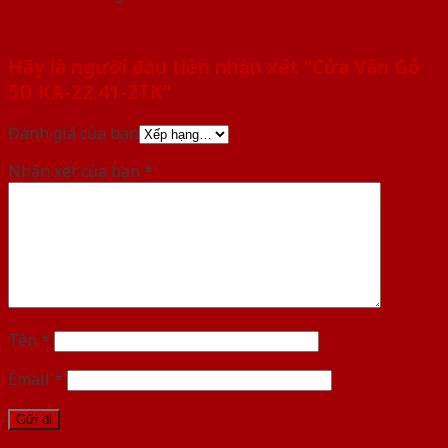
Hãy là người đầu tiên nhận xét “Cửa Vân Gỗ
5D KA-22.41-2TK”
Đánh giá của bạn
Nhận xét của bạn
*
Tên
*
Email
*