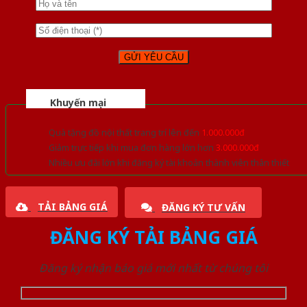
Khuyến mại
Quà tặng đồ nội thất trang trí lên đến
1.000.000đ
Giảm trực tiếp khi mua đơn hàng lớn hơn
3.000.000đ
Nhiều ưu đãi lớn khi đăng ký tài khoản thành viên thân thiết
TẢI BẢNG GIÁ
ĐĂNG KÝ TƯ VẤN
ĐĂNG KÝ TẢI BẢNG GIÁ
Đăng ký nhận báo giá mới nhất từ chúng tôi