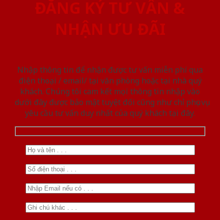
ĐĂNG KÝ TƯ VẤN &
NHẬN ƯU ĐÃI
Nhập thông tin để nhận được tư vấn miễn phí qua
điện thoại / email/ tại văn phòng hoặc tại nhà quý
khách. Chúng tôi cam kết mọi thông tin nhập vào
dưới đây được bảo mật tuyệt đối cũng như chỉ phục vụ
yêu cầu tư vấn duy nhất của quý khách tại đây.