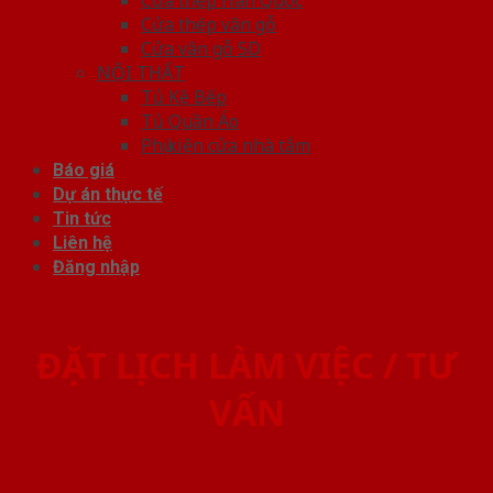
Cửa thép vân gỗ
Cửa vân gỗ 5D
NỘI THẤT
Tủ Kệ Bếp
Tủ Quần Áo
Phụ kiện cửa nhà tắm
Báo giá
Dự án thực tế
Tin tức
Liên hệ
Đăng nhập
ĐẶT LỊCH LÀM VIỆC / TƯ
VẤN