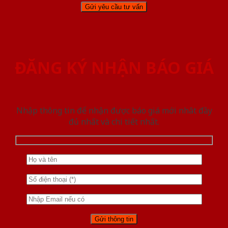
ĐĂNG KÝ NHẬN BÁO GIÁ
Nhập thông tin để nhận được báo giá mới nhât đầy
đủ nhất và chi tiết nhất.