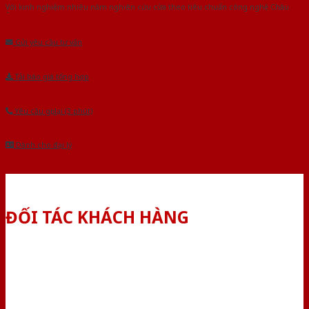
Với kinh nghiệm nhiêu năm nghiên cứu cửa theo tiêu chuẩn công nghệ Châu
Âu.Chúng tôi tự tin là nhà sản xuất & cung cấp hàng đầu tại Việt Nam!
Gửi yêu cầu tư vấn
Tải báo giá tổng hợp
Yêu cầu gọi lại (3 phút)
Dành cho đại lý
ĐỐI TÁC KHÁCH HÀNG