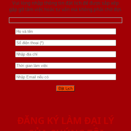
Vui lòng nhập thông tin đặt lịch để được sắp xếp
gặp gỡ làm việc hoăc tư vấn mà không phải chờ đợi.
ĐĂNG KÝ LÀM ĐẠI LÝ