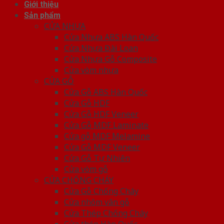
Giới thiệu
Sản phẩm
CỬA NHỰA
Cửa Nhựa ABS Hàn Quốc
Cửa Nhựa Đài Loan
Cửa Nhựa Gỗ Composite
Cửa vòm nhựa
CỬA GỖ
Cửa Gỗ ABS Hàn Quốc
Cửa Gỗ HDF
Cửa Gỗ HDF Veneer
Cửa Gỗ MDF Laminate
Cửa gỗ MDF Melamine
Cửa Gỗ MDF Veneer
Cửa Gỗ Tự Nhiên
Cửa vòm gỗ
CỬA CHỐNG CHÁY
Cửa Gỗ Chống Cháy
Cửa nhôm vân gỗ
Cửa Thép Chống Cháy
Cửa thép Hàn Quốc