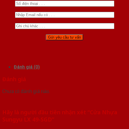
Đánh giá (0)
Đánh giá
Chưa có đánh giá nào.
Hãy là người đầu tiên nhận xét “Cửa Nhựa
Sungyu LX 49-SGD”