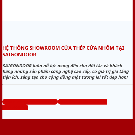
HỆ THỐNG SHOWROOM CỬA THÉP CỬA NHÔM TẠI
SAIGONDOOR
SAIGONDOOR luôn nỗ lực mang đến cho đối tác và khách
hàng những sản phẩm công nghệ cao cấp, có giá trị gia tăng
tiện ích, sáng tạo cho cộng đồng một tương lai tốt đẹp hơn!
www.cuathepcuanhom.com
Tổng đài tư vấn miễn phí:
0824.400.400