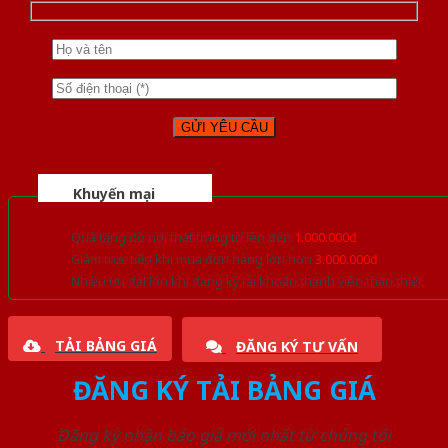
Khuyến mại
Quà tặng đồ nội thất trang trí lên đến
1.000.000đ
Giảm trực tiếp khi mua đơn hàng lớn hơn
3.000.000đ
Nhiều ưu đãi lớn khi đăng ký tài khoản thành viên thân thiết
TẢI BẢNG GIÁ
ĐĂNG KÝ TƯ VẤN
ĐĂNG KÝ TẢI BẢNG GIÁ
Đăng ký nhận báo giá mới nhất từ chúng tôi