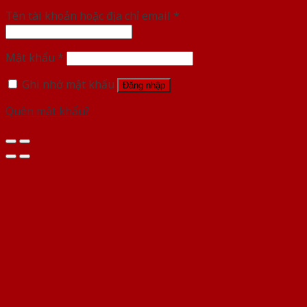
Tên tài khoản hoặc địa chỉ email
*
Mật khẩu
*
Ghi nhớ mật khẩu
Đăng nhập
Quên mật khẩu?