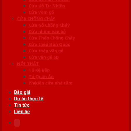
Cửa Gỗ Tự Nhiên
Cửa vòm gỗ
CỬA CHỐNG CHÁY
Cửa Gỗ Chống Cháy
Cửa nhôm vân gỗ
Cửa Thép Chống Cháy
Cửa thép Hàn Quốc
Cửa thép vân gỗ
Cửa vân gỗ 5D
NỘI THẤT
Tủ Kệ Bếp
Tủ Quần Áo
Phụ kiện cửa nhà tắm
Báo giá
Dự án thực tế
Tin tức
Liên hệ