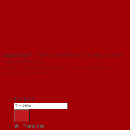
SaigonDoor™
- Hệ thống Showroom cửa thép cửa nhôm
hàng đầu Việt Nam
Copyright ⓒ 2016 – 2026 SaigonDoor™ - www.cuathepcuanhom.com |
Đơn vị chủ quản SaigonDoor
Tìm kiếm:
Trang chủ