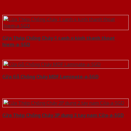
Cửa Thép Chống Cháy 1 canh o kinh thanh thoat
hiem-a-SGD
Cửa Gỗ Chống Cháy MDF Laminate-a-SGD
Cửa Thép Chống Cháy 2P dung 2 tay nam Cửa-a-SGD