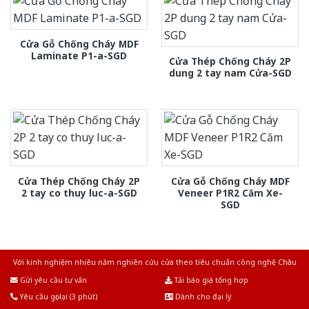
Cửa Gỗ Chống Cháy MDF
Laminate P1-a-SGD
Cửa Thép Chống Cháy 2P
dung 2 tay nam Cửa-SGD
Cửa Thép Chống Cháy 2P
Cửa Gỗ Chống Cháy MDF
2 tay co thuy luc-a-SGD
Veneer P1R2 Căm Xe-
SGD
Với kinh nghiệm nhiêu năm nghiên cứu cửa theo tiêu chuẩn công nghệ Châu
Âu.Chúng tôi tự tin là nhà sản xuất & cung cấp hàng đầu tại Việt Nam!
Gửi yêu cầu tư vấn
Tải báo giá tổng hợp
Yêu cầu gọi lại (3 phút)
Dành cho đại lý