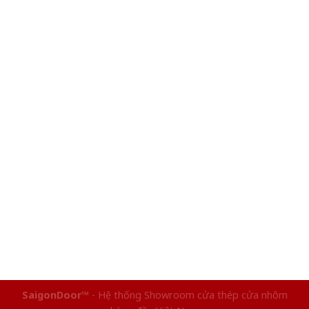
SaigonDoor™
- Hệ thống Showroom cửa thép cửa nhôm