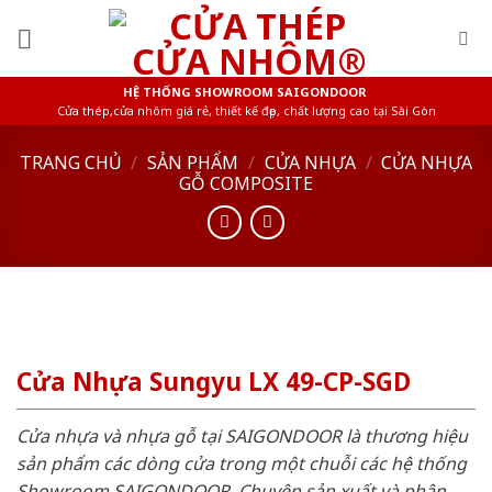
Skip
to
content
HỆ THỐNG SHOWROOM SAIGONDOOR
Cửa thép,cửa nhôm giá rẻ, thiết kế đẹp, chất lượng cao tại Sài Gòn
TRANG CHỦ
/
SẢN PHẨM
/
CỬA NHỰA
/
CỬA NHỰA
GỖ COMPOSITE
Cửa Nhựa Sungyu LX 49-CP-SGD
Cửa nhựa và nhựa gỗ tại SAIGONDOOR là thương hiệu
sản phẩm các dòng cửa trong một chuỗi các hệ thống
Showroom SAIGONDOOR. Chuyên sản xuất và phân