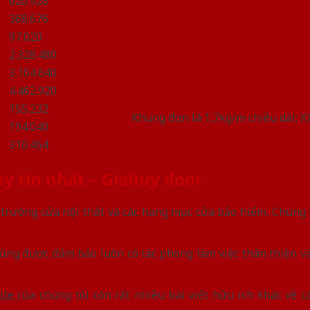
620.928
368.676
97.020
2.328.480
3.104.640
4.462.920
155.232
Khung đơn là 1,7kg/m chiều dài; K
194.040
310.464
y tín nhất – Giahuy door
ị trường cửa nội thất và các hạng mục cửa bảo hiểm. Chúng 
ũng được đảm bảo luôn có tác phong làm việc thân thiện và 
ite
của chúng tôi còn rất nhiều bài viết hữu ích khác về c