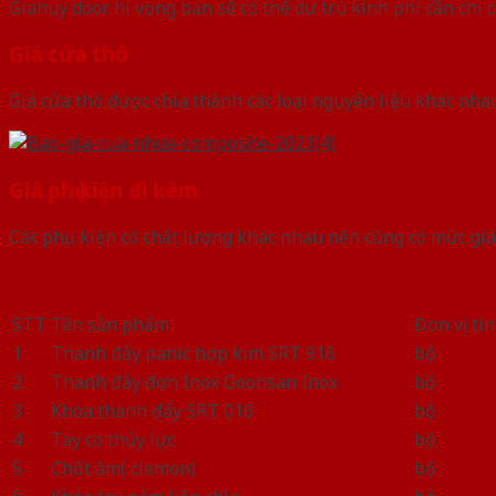
Giahuy door hi vọng bạn sẽ có thể dự trù kinh phí cần chi
Giá cửa thô
Giá cửa thô được chia thành các loại nguyên liệu khác nha
Giá phụ kiện đi kèm
Các phụ kiện có chất lượng khác nhau nên cũng có mức giá
STT
Tên sản phẩm
Đơn vị tí
1
Thanh đẩy panic hợp kim SRT 916
bộ
2
Thanh đẩy đơn Inox Goonsan Inox
bộ
3
Khóa thanh đẩy SRT 016
bộ
4
Tay co thủy lực
bộ
5
Chốt âm( clemon)
bộ