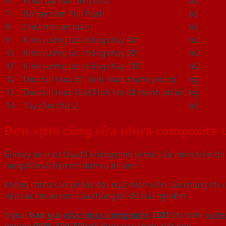
6
Khóa tay nắm liền chìa
bộ
7
Bộ tay nắm Pull Push
bộ
8
Chốt móc an toàn
bộ
9
Kính cường lực chống cháy 60′
m2
10
Kính cường lực chống cháy 90′
m2
11
Kính cường lực chống cháy 120′
m2
12
Doorsill inox 201 (khi hoàn thành phẩm)
kg
13
Doorsill inox 304 (Tính khi đã thành phẩm)
kg
14
Tay cầm chữ U
bộ
Đơn vị thi công cửa nhựa composite u
Giahuy door từ lâu đã khẳng định vị thế của mình trên th
hàng đầu và tiện ích dịch vụ đi kèm.
Không chỉ có sản phẩm, đội ngũ nhân viên của chúng tôi c
tiếp các showroom của chúng tôi để trải nghiệm
Ngoài
báo giá
cửa nhựa composite
2021
thì trên
webs