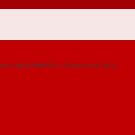
 THỐNG SHOWROOM SAIGONDOOR
 nhôm giá rẻ, thiết kế đẹp, chất lượng cao tại Sài Gòn