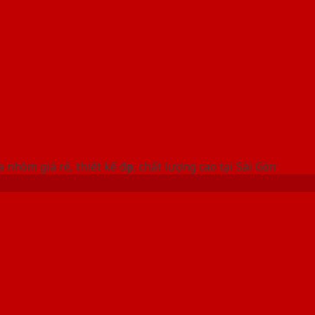
 THỐNG SHOWROOM SAIGONDOOR
 nhôm giá rẻ, thiết kế đẹp, chất lượng cao tại Sài Gòn
2021 chi tiết nhất với mức g