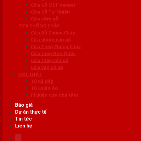
Cửa Gỗ MDF Veneer
Cửa Gỗ Tự Nhiên
Cửa vòm gỗ
CỬA CHỐNG CHÁY
Cửa Gỗ Chống Cháy
Cửa nhôm vân gỗ
Cửa Thép Chống Cháy
Cửa thép Hàn Quốc
Cửa thép vân gỗ
Cửa vân gỗ 5D
NỘI THẤT
Tủ Kệ Bếp
Tủ Quần Áo
Phụ kiện cửa nhà tắm
Báo giá
Dự án thực tế
Tin tức
Liên hệ