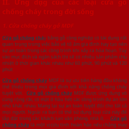
II.
Ứng dụng của các loại cửa gỗ
chống cháy trong đời sống
1. Cửa chống cháy gỗ MDF
Cửa gỗ chống chá
y
bằng gỗ công nghiệp có tác dụng rất
quan trọng trong việc bảo vệ tổ ấm gia đình hay tạo nên
sự an toàn trong các công trình khi xảy ra hỏa hoạn. Tùy
vào mục đích và ngân sách thì sẽ có nhiều sản phẩm chịu
nhiệt ở thời gian khác nhau như 60 phút, 90 phút và 120
phút
Cửa gỗ chống cháy
MDF là sự ưu tiên hàng đầu không
thể thiếu trong mọi gia đình với khả năng chống cháy
tuyệt vời.
Cửa gỗ chống cháy
MDF được ứng dụng vô
cùng rộng rãi, có mặt ở hầu hết các công trình dự án lớn
nhỏ khác nhau. Mang lại sự an toàn tuyệt đối cho tất cả
mọi người. Ngoài ra bạn có thể sử dụng loại cửa này để
lắp đặt trong các khách sạn văn phòng, nhà ở, …
Cửa gỗ
chống cháy
là một vị cứu tinh hoàn hảo nếu chẳng may