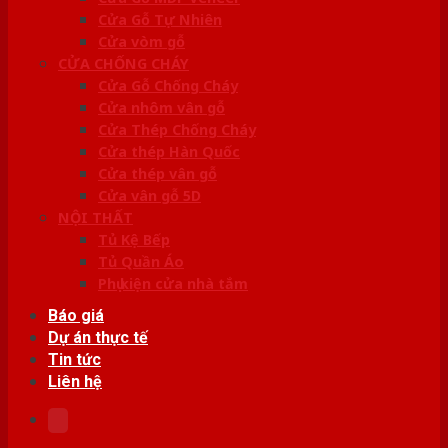
Cửa Gỗ Tự Nhiên
Cửa vòm gỗ
CỬA CHỐNG CHÁY
Cửa Gỗ Chống Cháy
Cửa nhôm vân gỗ
Cửa Thép Chống Cháy
Cửa thép Hàn Quốc
Cửa thép vân gỗ
Cửa vân gỗ 5D
NỘI THẤT
Tủ Kệ Bếp
Tủ Quần Áo
Phụ kiện cửa nhà tắm
Báo giá
Dự án thực tế
Tin tức
Liên hệ