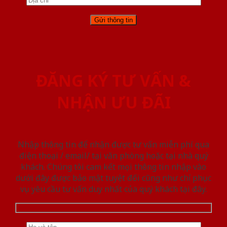
ĐĂNG KÝ TƯ VẤN &
NHẬN ƯU ĐÃI
Nhập thông tin để nhận được tư vấn miễn phí qua
điện thoại / email/ tại văn phòng hoặc tại nhà quý
khách. Chúng tôi cam kết mọi thông tin nhập vào
dưới đây được bảo mật tuyệt đối cũng như chỉ phục
vụ yêu cầu tư vấn duy nhất của quý khách tại đây.