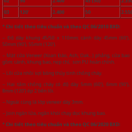
02
90’
2.400
45 (50)
2.35
03
120’
2.400
50
2.55
° Chi tiết theo tiêu chuẩn và theo QC 06/2010 BXD:
– Độ dày khung 45/50 x 110mm; cánh dày 45mm (60’),
50mm (90’), 55mm (120’).
– Mặt cửa Veneer (Xoan Đào, Ash, Oak…) phẳng, cửa bao
gồm: cánh, khung bao, nẹp chỉ, sơn PU hoàn chỉnh.
– Lõi cửa nhồi sợi bông thủy tinh chống cháy.
– Hai tấm chống cháy có độ dày 5mm (60’), 6mm (90’),
8mm (120’) ép 2 bên lõi.
– Ngoài cùng là lớp veneer dày 3mm.
– Join ngăn lửa, ngăn khói chạy dọc khung bao.
° Chi tiết theo tiêu chuẩn và theo QC 06/2020 BXD: