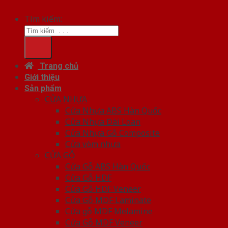
Tìm kiếm:
Trang chủ
Giới thiệu
Sản phẩm
CỬA NHỰA
Cửa Nhựa ABS Hàn Quốc
Cửa Nhựa Đài Loan
Cửa Nhựa Gỗ Composite
Cửa vòm nhựa
CỬA GỖ
Cửa Gỗ ABS Hàn Quốc
Cửa Gỗ HDF
Cửa Gỗ HDF Veneer
Cửa Gỗ MDF Laminate
Cửa gỗ MDF Melamine
Cửa Gỗ MDF Veneer