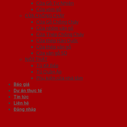
Cửa Gỗ Tự Nhiên
Cửa vòm gỗ
CỬA CHỐNG CHÁY
Cửa Gỗ Chống Cháy
Cửa nhôm vân gỗ
Cửa Thép Chống Cháy
Cửa thép Hàn Quốc
Cửa thép vân gỗ
Cửa vân gỗ 5D
NỘI THẤT
Tủ Kệ Bếp
Tủ Quần Áo
Phụ kiện cửa nhà tắm
Báo giá
Dự án thực tế
Tin tức
Liên hệ
Đăng nhập