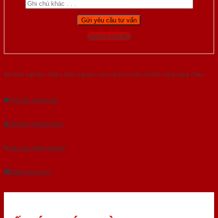
Gọi 0976.169.864
Với kinh nghiệm nhiêu năm nghiên cứu cửa theo tiêu chuẩn công nghệ Châu
Âu.Chúng tôi tự tin là nhà sản xuất & cung cấp hàng đầu tại Việt Nam!
Gửi yêu cầu tư vấn
Tải báo giá tổng hợp
Yêu cầu gọi lại (3 phút)
Dành cho đại lý