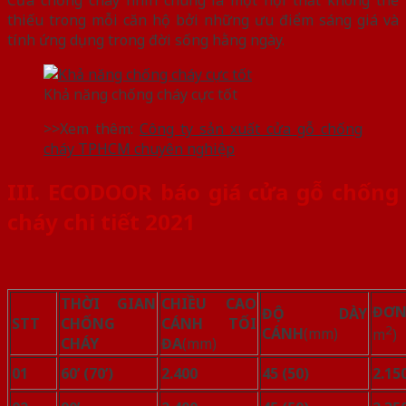
thiếu trong mỗi căn hộ bởi những ưu điểm sáng giá và
tính ứng dụng trong đời sống hằng ngày.
Khả năng chống cháy cực tốt
>>Xem thêm:
Công ty sản xuất cửa gỗ chống
cháy TPHCM chuyên nghiệp
III.
ECODOOR báo giá cửa gỗ chống
cháy chi tiết 2021
THỜI GIAN
CHIỀU CAO
ĐƠ
ĐỘ DÀY
STT
CHỐNG
CÁNH TỐI
2
CÁNH
(mm)
m
)
CHÁY
ĐA
(mm)
01
60’ (70’)
2.400
45 (50)
2.15