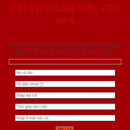
ĐẶT LỊCH LÀM VIỆC / TƯ
VẤN
Vui lòng nhập thông tin đặt lịch để được sắp xếp gặp
gỡ làm việc hoăc tư vấn mà không phải chờ đợi.