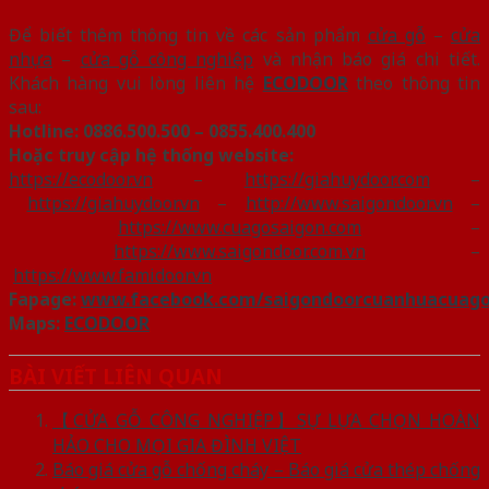
Để biết thêm thông tin về các sản phẩm
cửa gỗ
–
cửa
nhựa
–
cửa gỗ công nghiệp
và nhận báo giá chi tiết.
Khách hàng vui lòng liên hệ
ECODOOR
theo thông tin
sau:
Hotline:
0886.500.500 – 0855.400.400
Hoặc truy cập hệ thống website:
https://ecodoor.vn
–
https://giahuydoor.com
–
https://giahuydoor.vn
–
http://www.saigondoor.vn
–
https://www.cuagosaigon.com
–
https://www.saigondoor.com.vn
–
https://www.famidoor.vn
Fapage:
www.facebook.com/saigondoorcuanhuacuag
Maps:
ECODOOR
BÀI VIẾT LIÊN QUAN
【CỬA GỖ CÔNG NGHIỆP】SỰ LỰA CHỌN HOÀN
HẢO CHO MỌI GIA ĐÌNH VIỆT
Báo giá cửa gỗ chống cháy – Báo giá cửa thép chống