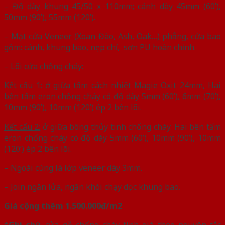
– Độ dày khung 45/50 x 110mm; cánh dày 45mm (60’),
50mm (90’), 55mm (120’).
– Mặt cửa Veneer (Xoan Đào, Ash, Oak…) phẳng, cửa bao
gồm: cánh, khung bao, nẹp chỉ, sơn PU hoàn chỉnh.
– Lõi cửa chống cháy:
Kết cấu 1:
ở giữa tấm cách nhiệt Magie Oxit 24mm, Hai
bên tấm eron chống cháy có độ dày 5mm (60’), 6mm (70’),
10mm (90’), 10mm (120’) ép 2 bên lõi.
Kết cấu 2:
ở giữa bông thủy tinh chống cháy. Hai bên tấm
eron chống cháy có độ dày 5mm (60’), 10mm (90’), 10mm
(120’) ép 2 bên lõi.
– Ngoài cùng là lớp veneer dày 3mm.
– Join ngăn lửa, ngăn khói chạy dọc khung bao.
Giá cộng thêm 1.500.000đ/m2
*
Ghi chú
: cửa gỗ chống cháy tính giá theo nguyên tắc