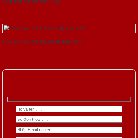
Cửa Vân Gỗ 5D KAT-1.52
Cửa Vân Gỗ 5D KA-41.40.40A-3TK