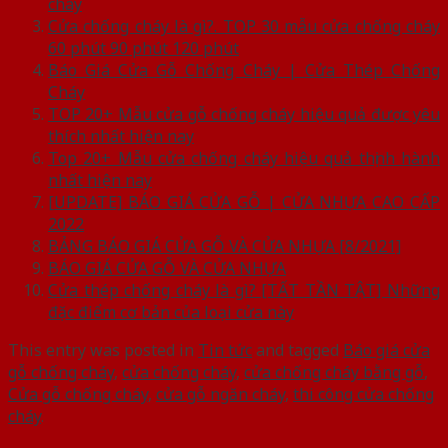
cháy
Cửa chống cháy là gì?. TOP 30 mẫu cửa chống cháy
60 phút 90 phút 120 phút
Báo Giá Cửa Gỗ Chống Cháy | Cửa Thép Chống
Cháy
TOP 20+ Mẫu cửa gỗ chống cháy hiệu quả được yêu
thích nhất hiện nay
Top 20+ Mẫu cửa chống cháy hiệu quả thịnh hành
nhất hiện nay
[UPDATE] BÁO GIÁ CỬA GỖ | CỬA NHỰA CAO CẤP
2022
BẢNG BÁO GIÁ CỬA GỖ VÀ CỬA NHỰA [8/2021]
BÁO GIÁ CỬA GỖ VÀ CỬA NHỰA
Cửa thép chống cháy là gì? [TẤT TẦN TẬT] Những
đặc điểm cơ bản của loại cửa này
This entry was posted in
Tin tức
and tagged
Báo giá cửa
gỗ chống cháy
,
cửa chống cháy
,
cửa chống cháy bằng gỗ
,
Cửa gỗ chống cháy
,
cửa gỗ ngăn cháy
,
thi công cửa chống
cháy
.