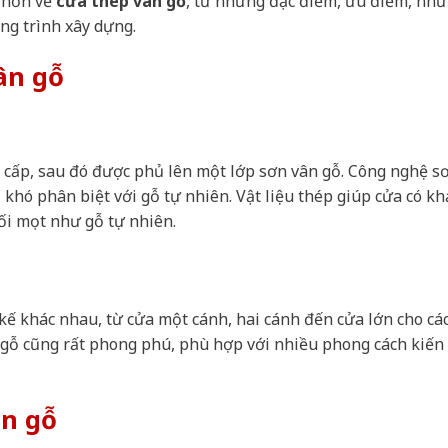
u hơn về
cửa thép vân gỗ
, từ những đặc điểm, ưu điểm, nh
ng trình xây dựng.
ân gỗ
 cấp, sau đó được phủ lên một lớp sơn vân gỗ. Công nghệ s
 khó phân biệt với gỗ tự nhiên. Vật liệu thép giúp cửa có kh
ối mọt như gỗ tự nhiên.
kế khác nhau, từ cửa một cánh, hai cánh đến cửa lớn cho cá
n gỗ cũng rất phong phú, phù hợp với nhiều phong cách kiến 
n gỗ