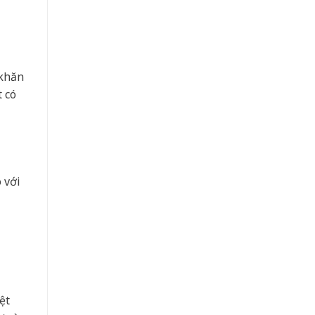
 khăn
t có
 với
ệt