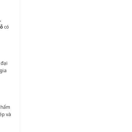
,
gỗ
có
 đại
gia
 phẩm
ép và