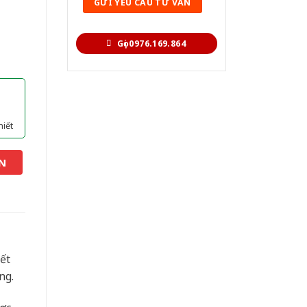
Gọi 0976.169.864
hiết
N
ết
ng.