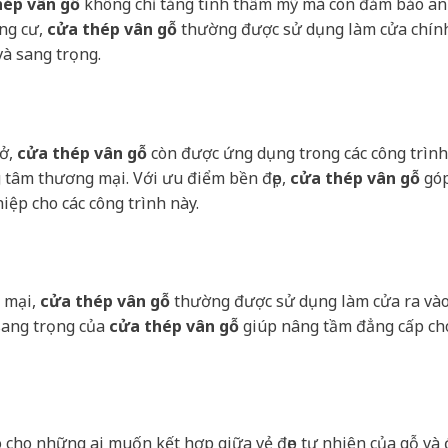
hép vân gỗ
không chỉ tăng tính thẩm mỹ mà còn đảm bảo an
ung cư,
cửa thép vân gỗ
thường được sử dụng làm cửa chín
à sang trọng.
 ở,
cửa thép vân gỗ
còn được ứng dụng trong các công trình
 tâm thương mại. Với ưu điểm bền đẹp,
cửa thép vân gỗ
gó
ệp cho các công trình này.
 mại,
cửa thép vân gỗ
thường được sử dụng làm cửa ra và
 sang trọng của
cửa thép vân gỗ
giúp nâng tầm đẳng cấp ch
 cho những ai muốn kết hợp giữa vẻ đẹp tự nhiên của gỗ và