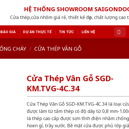
HỆ THỐNG SHOWROOM SAIGONDO
Cửa thép,cửa nhôm giá rẻ, thiết kế đẹp, chất lượng cao 
BÁO GIÁ
DỰ ÁN THỰC TẾ
TIN TỨC
LIÊN HỆ
ỐNG CHÁY
/
CỬA THÉP VÂN GỖ
Cửa Thép Vân Gỗ SGD-
KM.TVG-4C.34
Cửa Thép Vân Gỗ SGD-KM.TVG-4C.34 là loại cử
được làm từ tấm thép có độ dày từ 0,8 mm-1.0
là thép cao cấp được sơn tĩnh điện nhằm chống
hoen gỉ, trầy xước. Bề mặt cửa được phủ lớp gi