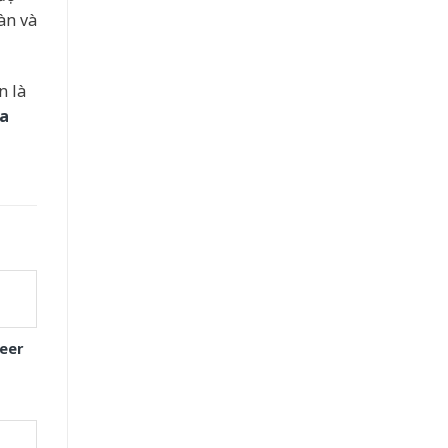
àn và
n là
a
eer