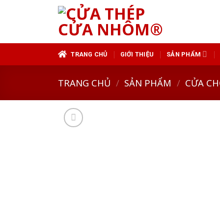
Skip
to
content
TRANG CHỦ
GIỚI THIỆU
SẢN PHẨM
TRANG CHỦ
/
SẢN PHẨM
/
CỬA CH