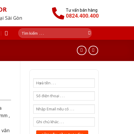
OR
Tư vấn bán hàng
0824.400.400
tại Sài Gòn
Tìm
kiếm:
a
0mm ,
ả vân