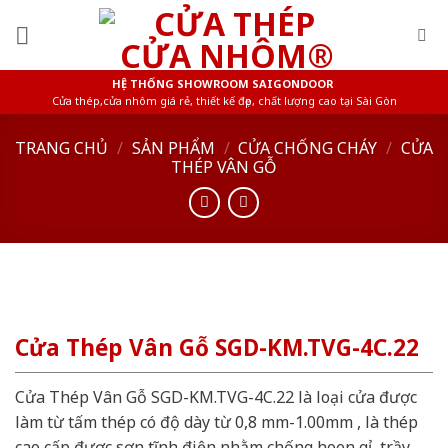
Skip
to
content
HỆ THỐNG SHOWROOM SAIGONDOOR
Cửa thép,cửa nhôm giá rẻ, thiết kế đẹp, chất lượng cao tại Sài Gòn
TRANG CHỦ
/
SẢN PHẨM
/
CỬA CHỐNG CHÁY
/
CỬA
THÉP VÂN GỖ
Cửa Thép Vân Gỗ SGD-KM.TVG-4C.22
Cửa Thép Vân Gỗ SGD-KM.TVG-4C.22 là loại cửa được
làm từ tấm thép có độ dày từ 0,8 mm-1.00mm , là thép
cao cấp được sơn tĩnh điện nhằm chống hoen gỉ, trầy