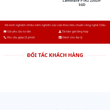
Laminate P1R2 23029-
SGD
Với kinh nghiệm nhiêu năm nghiên cứu cửa theo tiêu chuẩn công nghệ Châu
Âu.Chúng tôi tự tin là nhà sản xuất & cung cấp hàng đầu tại Việt Nam!
Gửi yêu cầu tư vấn
Tải báo giá tổng hợp
Yêu cầu gọi lại (3 phút)
Dành cho đại lý
ĐỐI TÁC KHÁCH HÀNG