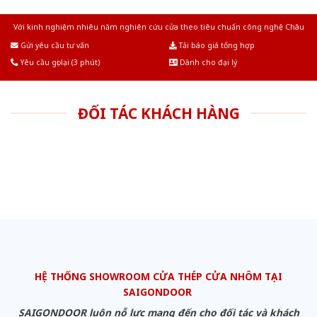
Với kinh nghiệm nhiêu năm nghiên cứu cửa theo tiêu chuẩn công nghệ Châu
Âu.Chúng tôi tự tin là nhà sản xuất & cung cấp hàng đầu tại Việt Nam!
Gửi yêu cầu tư vấn
Tải báo giá tổng hợp
Yêu cầu gọi lại (3 phút)
Dành cho đại lý
ĐỐI TÁC KHÁCH HÀNG
HỆ THỐNG SHOWROOM CỬA THÉP CỬA NHÔM TẠI
SAIGONDOOR
SAIGONDOOR luôn nỗ lực mang đến cho đối tác và khách