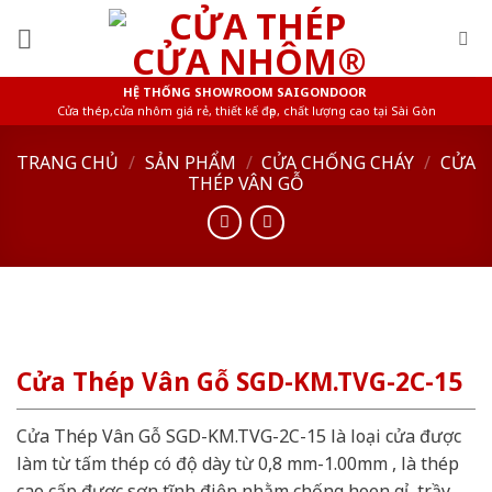
Skip
to
content
HỆ THỐNG SHOWROOM SAIGONDOOR
Cửa thép,cửa nhôm giá rẻ, thiết kế đẹp, chất lượng cao tại Sài Gòn
TRANG CHỦ
/
SẢN PHẨM
/
CỬA CHỐNG CHÁY
/
CỬA
THÉP VÂN GỖ
Cửa Thép Vân Gỗ SGD-KM.TVG-2C-15
Cửa Thép Vân Gỗ SGD-KM.TVG-2C-15 là loại cửa được
làm từ tấm thép có độ dày từ 0,8 mm-1.00mm , là thép
cao cấp được sơn tĩnh điện nhằm chống hoen gỉ, trầy