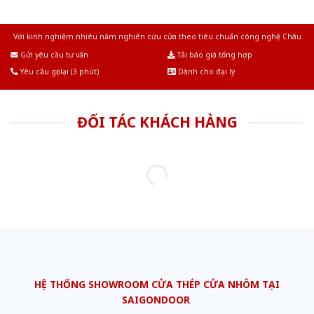
Với kinh nghiệm nhiêu năm nghiên cứu cửa theo tiêu chuẩn công nghệ Châu
Âu.Chúng tôi tự tin là nhà sản xuất & cung cấp hàng đầu tại Việt Nam!
Gửi yêu cầu tư vấn
Tải báo giá tổng hợp
Yêu cầu gọi lại (3 phút)
Dành cho đại lý
ĐỐI TÁC KHÁCH HÀNG
HỆ THỐNG SHOWROOM CỬA THÉP CỬA NHÔM TẠI
SAIGONDOOR