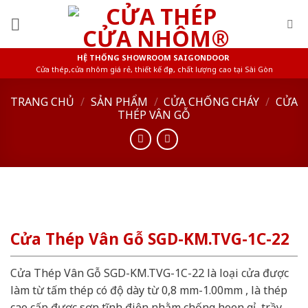
Skip
to
content
HỆ THỐNG SHOWROOM SAIGONDOOR
Cửa thép,cửa nhôm giá rẻ, thiết kế đẹp, chất lượng cao tại Sài Gòn
TRANG CHỦ
/
SẢN PHẨM
/
CỬA CHỐNG CHÁY
/
CỬA
THÉP VÂN GỖ
Cửa Thép Vân Gỗ SGD-KM.TVG-1C-22
Cửa Thép Vân Gỗ SGD-KM.TVG-1C-22 là loại cửa được
làm từ tấm thép có độ dày từ 0,8 mm-1.00mm , là thép
cao cấp được sơn tĩnh điện nhằm chống hoen gỉ, trầy