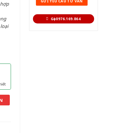
 hợp
àng
Gọi 0976.169.864
loại
hiết
N