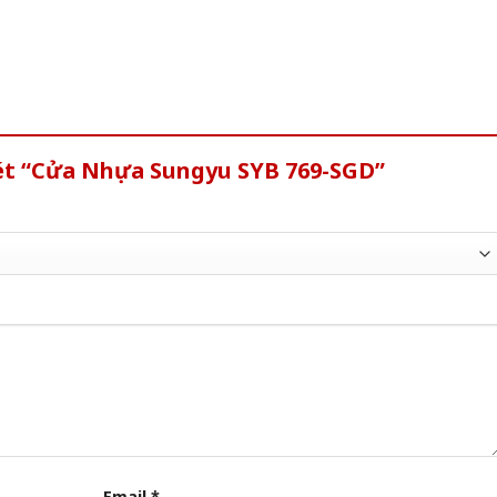
xét “Cửa Nhựa Sungyu SYB 769-SGD”
Email
*