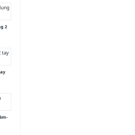
g 2
tay
Xám-