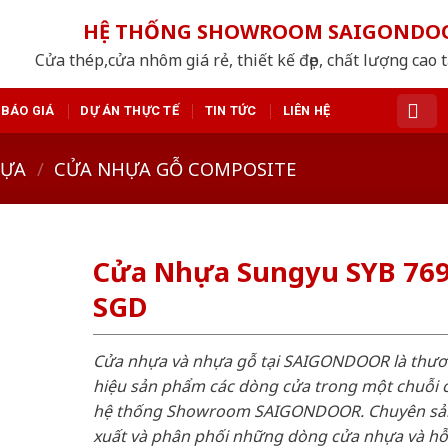
HỆ THỐNG SHOWROOM SAIGONDO
Cửa thép,cửa nhôm giá rẻ, thiết kế đẹp, chất lượng cao 
BÁO GIÁ
DỰ ÁN THỰC TẾ
TIN TỨC
LIÊN HỆ
HỰA
/
CỬA NHỰA GỖ COMPOSITE
Cửa Nhựa Sungyu SYB 769
SGD
Cửa nhựa và nhựa gỗ tại SAIGONDOOR là thư
hiệu sản phẩm các dòng cửa trong một chuỗi 
hệ thống Showroom SAIGONDOOR. Chuyên sả
xuất và phân phối những dòng cửa nhựa và h