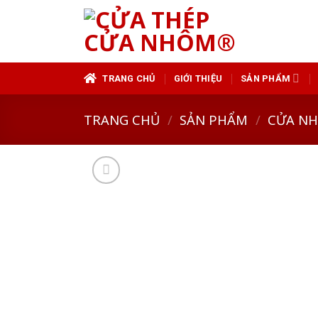
Skip
to
content
TRANG CHỦ
GIỚI THIỆU
SẢN PHẨM
TRANG CHỦ
/
SẢN PHẨM
/
CỬA N