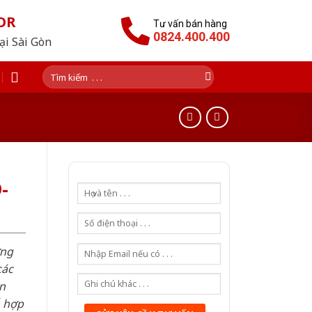
OR
Tư vấn bán hàng
0824.400.400
tại Sài Gòn
Tìm
kiếm:
-
ơng
các
n
ỗ hợp