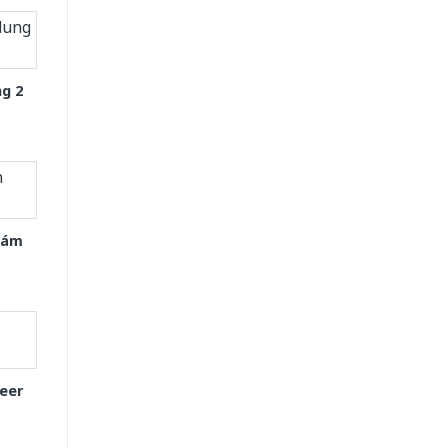
g 2
Xám
eer