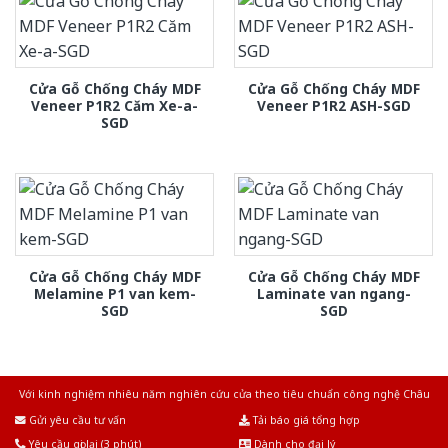
Cửa Gỗ Chống Cháy MDF
Cửa Gỗ Chống Cháy MDF
Veneer P1R2 Căm Xe-a-
Veneer P1R2 ASH-SGD
SGD
Cửa Gỗ Chống Cháy MDF
Cửa Gỗ Chống Cháy MDF
Melamine P1 van kem-
Laminate van ngang-
SGD
SGD
Với kinh nghiệm nhiêu năm nghiên cứu cửa theo tiêu chuẩn công nghệ Châu
Âu.Chúng tôi tự tin là nhà sản xuất & cung cấp hàng đầu tại Việt Nam!
Gửi yêu cầu tư vấn
Tải báo giá tổng hợp
Yêu cầu gọi lại (3 phút)
Dành cho đại lý