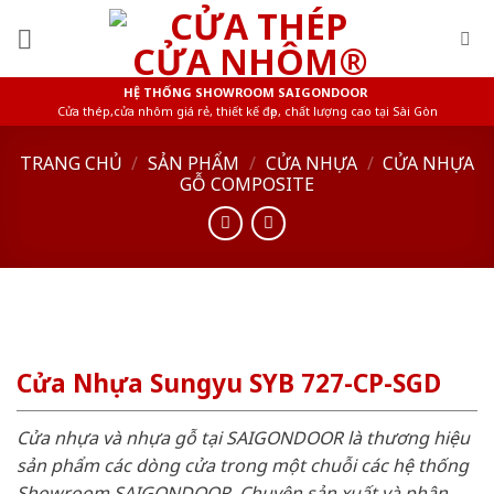
Skip
to
content
HỆ THỐNG SHOWROOM SAIGONDOOR
Cửa thép,cửa nhôm giá rẻ, thiết kế đẹp, chất lượng cao tại Sài Gòn
TRANG CHỦ
/
SẢN PHẨM
/
CỬA NHỰA
/
CỬA NHỰA
GỖ COMPOSITE
Cửa Nhựa Sungyu SYB 727-CP-SGD
Cửa nhựa và nhựa gỗ tại SAIGONDOOR là thương hiệu
sản phẩm các dòng cửa trong một chuỗi các hệ thống
Showroom SAIGONDOOR. Chuyên sản xuất và phân