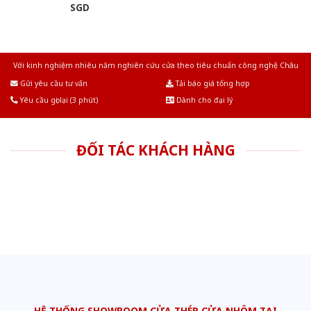
SGD
Với kinh nghiệm nhiêu năm nghiên cứu cửa theo tiêu chuẩn công nghệ Châu
Âu.Chúng tôi tự tin là nhà sản xuất & cung cấp hàng đầu tại Việt Nam!
Gửi yêu cầu tư vấn
Tải báo giá tổng hợp
Yêu cầu gọi lại (3 phút)
Dành cho đại lý
ĐỐI TÁC KHÁCH HÀNG
HỆ THỐNG SHOWROOM CỬA THÉP CỬA NHÔM TẠI