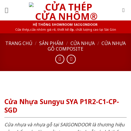
Skip
to
content
HỆ THỐNG SHOWROOM SAIGONDOOR
Cửa thép,cửa nhôm giá rẻ, thiết kế đẹp, chất lượng cao tại Sài Gòn
TRANG CHỦ
/
SẢN PHẨM
/
CỬA NHỰA
/
CỬA NHỰA
GỖ COMPOSITE
Cửa Nhựa Sungyu SYA P1R2-C1-CP-
SGD
Cửa nhựa và nhựa gỗ tại SAIGONDOOR là thương hiệu