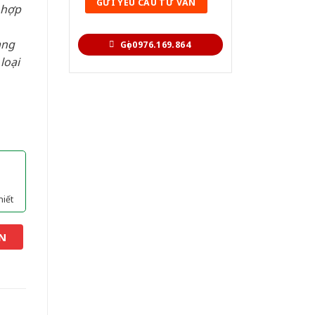
 hợp
àng
Gọi 0976.169.864
loại
hiết
N