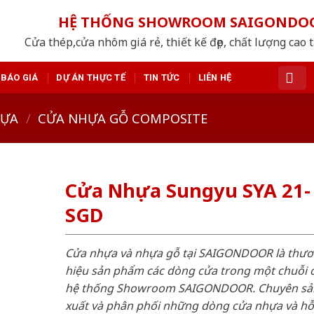
HỆ THỐNG SHOWROOM SAIGONDO
Cửa thép,cửa nhôm giá rẻ, thiết kế đẹp, chất lượng cao 
BÁO GIÁ
DỰ ÁN THỰC TẾ
TIN TỨC
LIÊN HỆ
HỰA
/
CỬA NHỰA GỖ COMPOSITE
Cửa Nhựa Sungyu SYA 21-
SGD
Cửa nhựa và nhựa gỗ tại SAIGONDOOR là thư
hiệu sản phẩm các dòng cửa trong một chuỗi 
hệ thống Showroom SAIGONDOOR. Chuyên sả
xuất và phân phối những dòng cửa nhựa và h