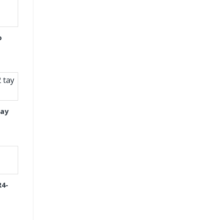
o
tay
R4-