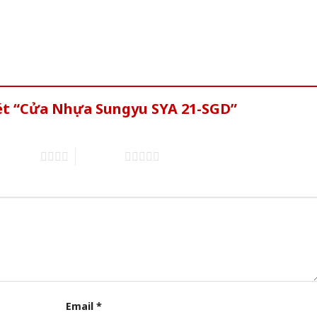
xét “Cửa Nhựa Sungyu SYA 21-SGD”
of 5 stars
5 of 5 stars
Email
*