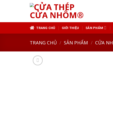
Skip
to
content
TRANG CHỦ
GIỚI THIỆU
SẢN PHẨM
TRANG CHỦ
/
SẢN PHẨM
/
CỬA N