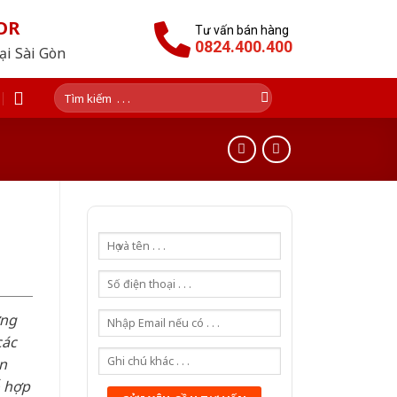
OR
Tư vấn bán hàng
0824.400.400
tại Sài Gòn
Tìm
kiếm:
ơng
các
n
ỗ hợp