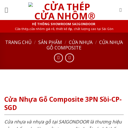
Skip
to
content
HỆ THỐNG SHOWROOM SAIGONDOOR
Cửa thép,cửa nhôm giá rẻ, thiết kế đẹp, chất lượng cao tại Sài Gòn
TRANG CHỦ
/
SẢN PHẨM
/
CỬA NHỰA
/
CỬA NHỰA
GỖ COMPOSITE
Cửa Nhựa Gỗ Composite 3PN Sồi-CP-
SGD
Cửa nhựa và nhựa gỗ tại SAIGONDOOR là thương hiệu