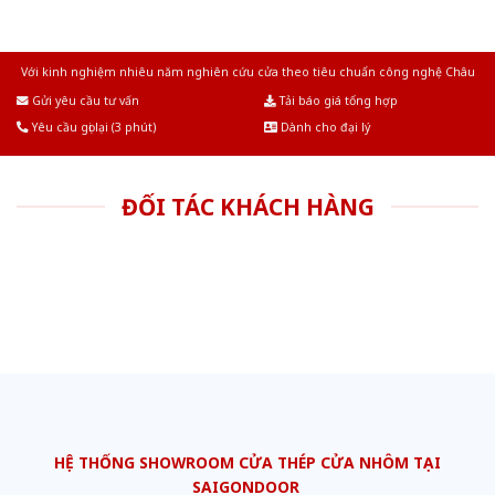
Với kinh nghiệm nhiêu năm nghiên cứu cửa theo tiêu chuẩn công nghệ Châu
Âu.Chúng tôi tự tin là nhà sản xuất & cung cấp hàng đầu tại Việt Nam!
Gửi yêu cầu tư vấn
Tải báo giá tổng hợp
Yêu cầu gọi lại (3 phút)
Dành cho đại lý
ĐỐI TÁC KHÁCH HÀNG
HỆ THỐNG SHOWROOM CỬA THÉP CỬA NHÔM TẠI
SAIGONDOOR