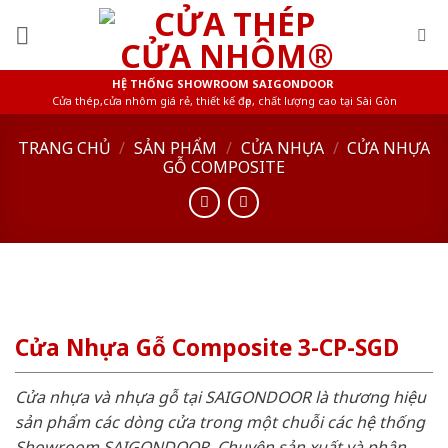
Skip
to
content
HỆ THỐNG SHOWROOM SAIGONDOOR
Cửa thép,cửa nhôm giá rẻ, thiết kế đẹp, chất lượng cao tại Sài Gòn
TRANG CHỦ
/
SẢN PHẨM
/
CỬA NHỰA
/
CỬA NHỰA
GỖ COMPOSITE
Cửa Nhựa Gỗ Composite 3-CP-SGD
Cửa nhựa và nhựa gỗ tại SAIGONDOOR là thương hiệu
sản phẩm các dòng cửa trong một chuỗi các hệ thống
Showroom SAIGONDOOR. Chuyên sản xuất và phân