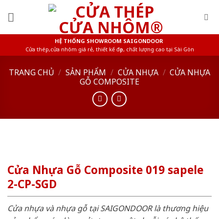
Skip
to
content
HỆ THỐNG SHOWROOM SAIGONDOOR
Cửa thép,cửa nhôm giá rẻ, thiết kế đẹp, chất lượng cao tại Sài Gòn
TRANG CHỦ
/
SẢN PHẨM
/
CỬA NHỰA
/
CỬA NHỰA
GỖ COMPOSITE
Cửa Nhựa Gỗ Composite 019 sapele
2-CP-SGD
Cửa nhựa và nhựa gỗ tại SAIGONDOOR là thương hiệu