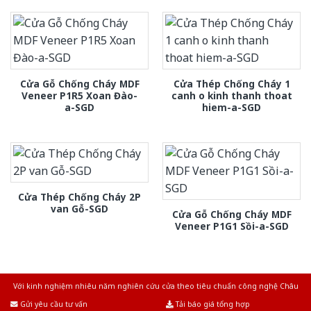
Cửa Gỗ Chống Cháy MDF
Cửa Thép Chống Cháy 1
Veneer P1R5 Xoan Đào-
canh o kinh thanh thoat
a-SGD
hiem-a-SGD
Cửa Thép Chống Cháy 2P
van Gỗ-SGD
Cửa Gỗ Chống Cháy MDF
Veneer P1G1 Sồi-a-SGD
Với kinh nghiệm nhiêu năm nghiên cứu cửa theo tiêu chuẩn công nghệ Châu
Âu.Chúng tôi tự tin là nhà sản xuất & cung cấp hàng đầu tại Việt Nam!
Gửi yêu cầu tư vấn
Tải báo giá tổng hợp