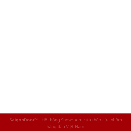
SaigonDoor™
- Hệ thống Showroom cửa thép cửa nhôm
hàng đầu Việt Nam