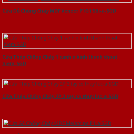
Cửa Gỗ Chống Cháy MDF Veneer P1G1 Sồi-a-SGD
Cửa Thép Chống Cháy 1 canh o kinh thanh thoat
hiem-SGD
Cửa Thép Chống Cháy 2P 2 tay co thuy luc-a-SGD