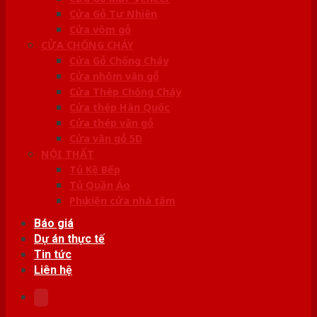
Cửa Gỗ Tự Nhiên
Cửa vòm gỗ
CỬA CHỐNG CHÁY
Cửa Gỗ Chống Cháy
Cửa nhôm vân gỗ
Cửa Thép Chống Cháy
Cửa thép Hàn Quốc
Cửa thép vân gỗ
Cửa vân gỗ 5D
NỘI THẤT
Tủ Kệ Bếp
Tủ Quần Áo
Phụ kiện cửa nhà tắm
Báo giá
Dự án thực tế
Tin tức
Liên hệ