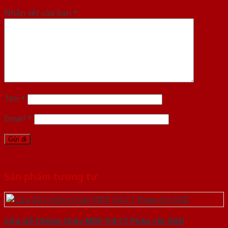
Nhận xét của bạn
*
Tên
*
Email
*
Sản phẩm tương tự
Cửa Gỗ Chống Cháy MDF O4-C1 Phào chi-SGD