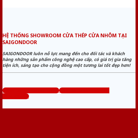
HỆ THỐNG SHOWROOM CỬA THÉP CỬA NHÔM TẠI
SAIGONDOOR
SAIGONDOOR luôn nỗ lực mang đến cho đối tác và khách
hàng những sản phẩm công nghệ cao cấp, có giá trị gia tăng
tiện ích, sáng tạo cho cộng đồng một tương lai tốt đẹp hơn!
www.cuathepcuanhom.com
Tổng đài tư vấn miễn phí:
0824.400.400