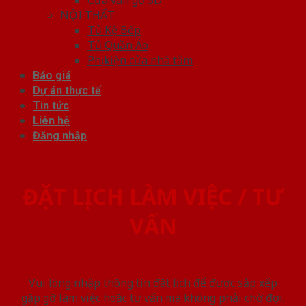
NỘI THẤT
Tủ Kệ Bếp
Tủ Quần Áo
Phụ kiện cửa nhà tắm
Báo giá
Dự án thực tế
Tin tức
Liên hệ
Đăng nhập
ĐẶT LỊCH LÀM VIỆC / TƯ
VẤN
Vui lòng nhập thông tin đặt lịch để được sắp xếp
gặp gỡ làm việc hoăc tư vấn mà không phải chờ đợi.