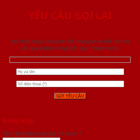
YÊU CẦU GỌI LẠI
Vui lòng nhập thông tin để chúng tôi có thể liên hệ
với quý khách trong thời gian nhanh nhất.
Đăng nhập
Tên tài khoản hoặc địa chỉ email
*