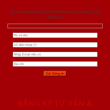
Vui lòng nhập thông tin để đăng ký làm đại lý của
chúng tôi
ĐĂNG KÝ TƯ VẤN &