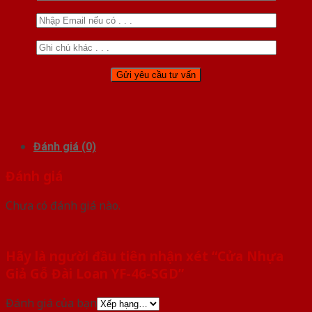
Đánh giá (0)
Đánh giá
Chưa có đánh giá nào.
Hãy là người đầu tiên nhận xét “Cửa Nhựa
Giả Gỗ Đài Loan YF-46-SGD”
Đánh giá của bạn