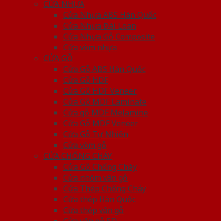
CỬA NHỰA
Cửa Nhựa ABS Hàn Quốc
Cửa Nhựa Đài Loan
Cửa Nhựa Gỗ Composite
Cửa vòm nhựa
CỬA GỖ
Cửa Gỗ ABS Hàn Quốc
Cửa Gỗ HDF
Cửa Gỗ HDF Veneer
Cửa Gỗ MDF Laminate
Cửa gỗ MDF Melamine
Cửa Gỗ MDF Veneer
Cửa Gỗ Tự Nhiên
Cửa vòm gỗ
CỬA CHỐNG CHÁY
Cửa Gỗ Chống Cháy
Cửa nhôm vân gỗ
Cửa Thép Chống Cháy
Cửa thép Hàn Quốc
Cửa thép vân gỗ
Cửa vân gỗ 5D