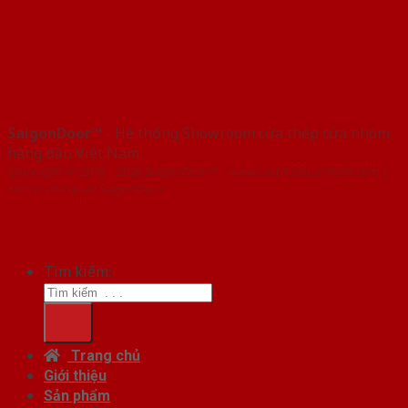
SaigonDoor™
- Hệ thống Showroom cửa thép cửa nhôm
hàng đầu Việt Nam
Copyright ⓒ 2016 – 2026 SaigonDoor™ - www.cuathepcuanhom.com |
Đơn vị chủ quản SaigonDoor
Tìm kiếm:
Trang chủ
Giới thiệu
Sản phẩm