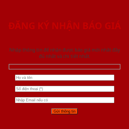
ĐĂNG KÝ NHẬN BÁO GIÁ
Nhập thông tin để nhận được báo giá mới nhât đầy
đủ nhất và chi tiết nhất.