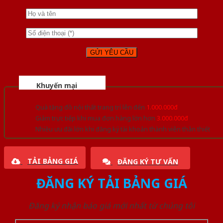
Khuyến mại
Quà tặng đồ nội thất trang trí lên đến
1.000.000đ
Giảm trực tiếp khi mua đơn hàng lớn hơn
3.000.000đ
Nhiều ưu đãi lớn khi đăng ký tài khoản thành viên thân thiết
TẢI BẢNG GIÁ
ĐĂNG KÝ TƯ VẤN
ĐĂNG KÝ TẢI BẢNG GIÁ
Đăng ký nhận báo giá mới nhất từ chúng tôi