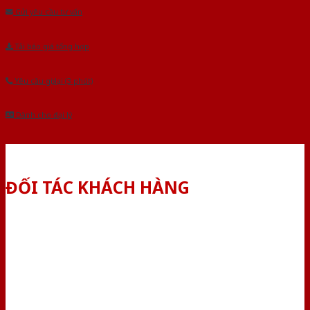
Gửi yêu cầu tư vấn
Tải báo giá tổng hợp
Yêu cầu gọi lại (3 phút)
Dành cho đại lý
ĐỐI TÁC KHÁCH HÀNG