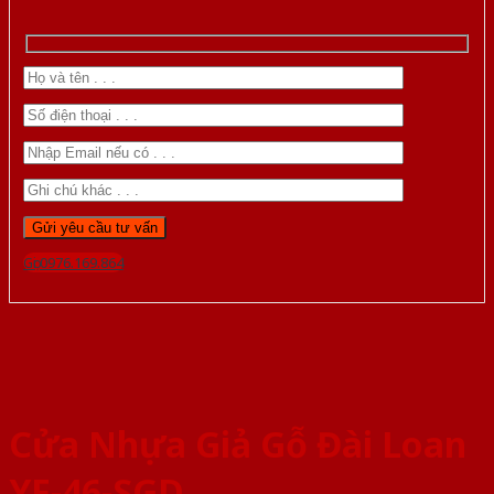
Gọi 0976.169.864
Cửa Nhựa Giả Gỗ Đài Loan
YF-46-SGD