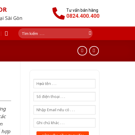
OR
Tư vấn bán hàng
0824.400.400
tại Sài Gòn
Tìm
kiếm:
n
ơng
các
n
ỗ hợp