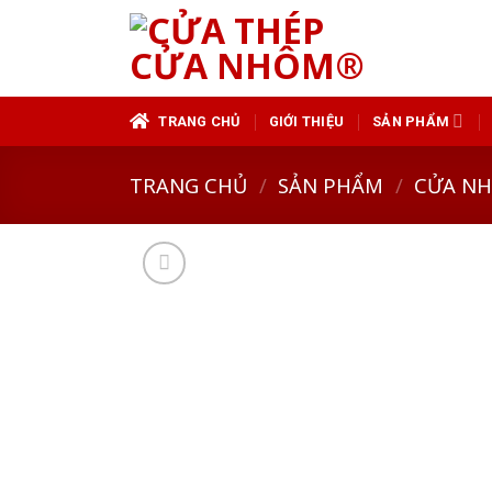
Skip
to
content
TRANG CHỦ
GIỚI THIỆU
SẢN PHẨM
TRANG CHỦ
/
SẢN PHẨM
/
CỬA N