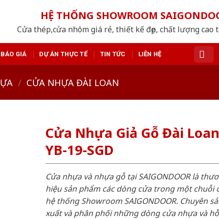
HỆ THỐNG SHOWROOM SAIGONDO
Cửa thép,cửa nhôm giá rẻ, thiết kế đẹp, chất lượng cao 
BÁO GIÁ
DỰ ÁN THỰC TẾ
TIN TỨC
LIÊN HỆ
HỰA
/
CỬA NHỰA ĐÀI LOAN
Cửa Nhựa Giả Gỗ Đài Loa
YB-19-SGD
Cửa nhựa và nhựa gỗ tại SAIGONDOOR là thư
hiệu sản phẩm các dòng cửa trong một chuỗi 
hệ thống Showroom SAIGONDOOR. Chuyên sả
xuất và phân phối những dòng cửa nhựa và h