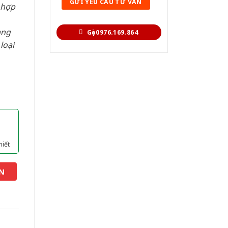
 hợp
àng
Gọi 0976.169.864
loại
hiết
N