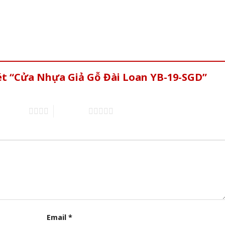
ét “Cửa Nhựa Giả Gỗ Đài Loan YB-19-SGD”
of 5 stars
5 of 5 stars
Email
*