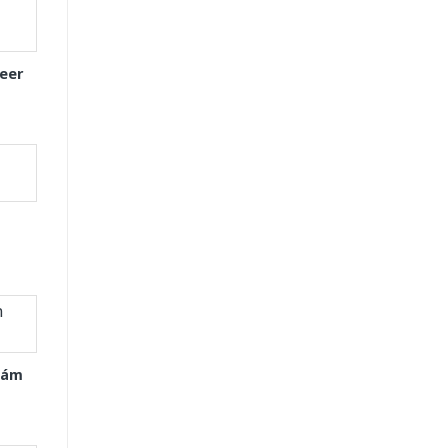
eer
Xám