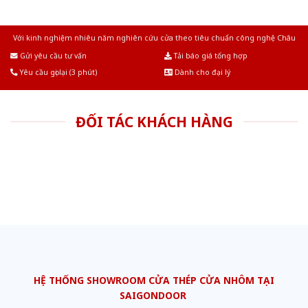
Với kinh nghiệm nhiêu năm nghiên cứu cửa theo tiêu chuẩn công nghệ Châu
Âu.Chúng tôi tự tin là nhà sản xuất & cung cấp hàng đầu tại Việt Nam!
Gửi yêu cầu tư vấn
Tải báo giá tổng hợp
Yêu cầu gọi lại (3 phút)
Dành cho đại lý
ĐỐI TÁC KHÁCH HÀNG
HỆ THỐNG SHOWROOM CỬA THÉP CỬA NHÔM TẠI
SAIGONDOOR