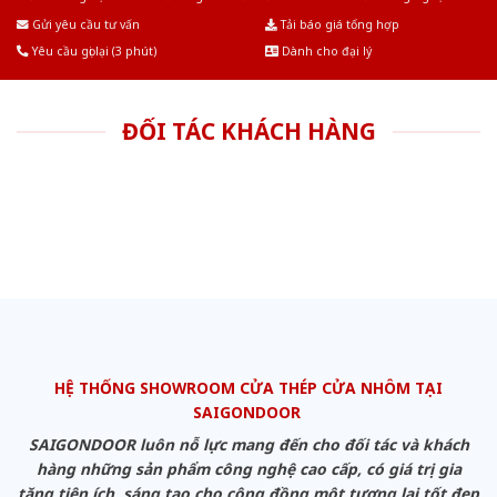
Âu.Chúng tôi tự tin là nhà sản xuất & cung cấp hàng đầu tại Việt Nam!
Gửi yêu cầu tư vấn
Tải báo giá tổng hợp
Yêu cầu gọi lại (3 phút)
Dành cho đại lý
ĐỐI TÁC KHÁCH HÀNG
HỆ THỐNG SHOWROOM CỬA THÉP CỬA NHÔM TẠI
SAIGONDOOR
SAIGONDOOR luôn nỗ lực mang đến cho đối tác và khách
hàng những sản phẩm công nghệ cao cấp, có giá trị gia
tăng tiện ích, sáng tạo cho cộng đồng một tương lai tốt đẹp