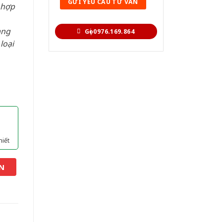
 hợp
àng
Gọi 0976.169.864
loại
hiết
N