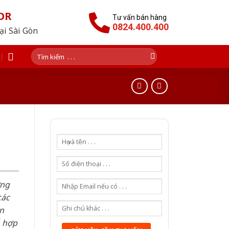
OR
Tư vấn bán hàng
0824.400.400
tại Sài Gòn
Tìm
kiếm:
ơng
các
n
ỗ hợp