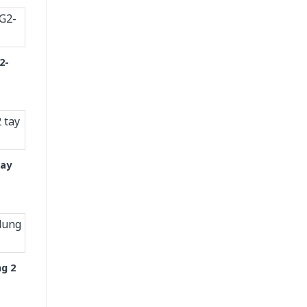
2-
tay
g 2