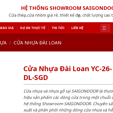
HỆ THỐNG SHOWROOM SAIGONDO
Cửa thép,cửa nhôm giá rẻ, thiết kế đẹp, chất lượng cao 
BÁO GIÁ
DỰ ÁN THỰC TẾ
TIN TỨC
LIÊN HỆ
HỰA
/
CỬA NHỰA ĐÀI LOAN
Cửa Nhựa Đài Loan YC-26-
DL-SGD
Cửa nhựa và nhựa gỗ tại SAIGONDOOR là thư
hiệu sản phẩm các dòng cửa trong một chuỗi 
hệ thống Showroom SAIGONDOOR. Chuyên sả
xuất và phân phối những dòng cửa nhựa và h