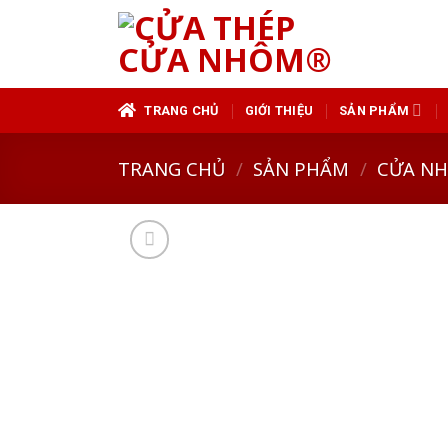
Skip
to
content
TRANG CHỦ
GIỚI THIỆU
SẢN PHẨM
TRANG CHỦ
/
SẢN PHẨM
/
CỬA N