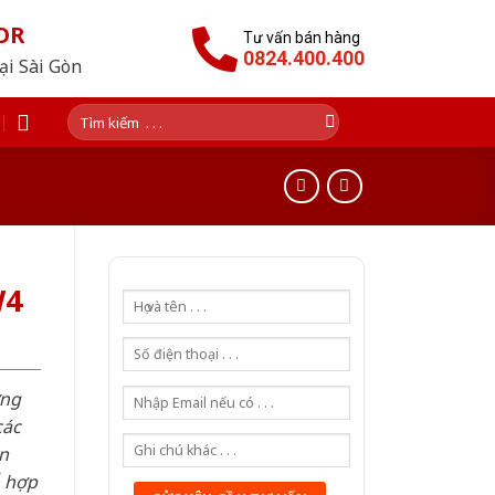
OR
Tư vấn bán hàng
0824.400.400
tại Sài Gòn
Tìm
kiếm:
W4
ơng
các
n
ỗ hợp