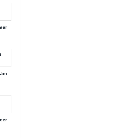
eer
Xám
eer