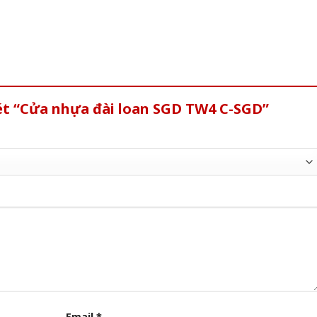
ét “Cửa nhựa đài loan SGD TW4 C-SGD”
Email
*