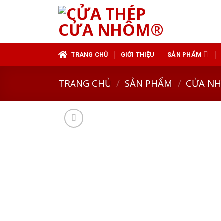
Skip
to
content
TRANG CHỦ
GIỚI THIỆU
SẢN PHẨM
TRANG CHỦ
/
SẢN PHẨM
/
CỬA N