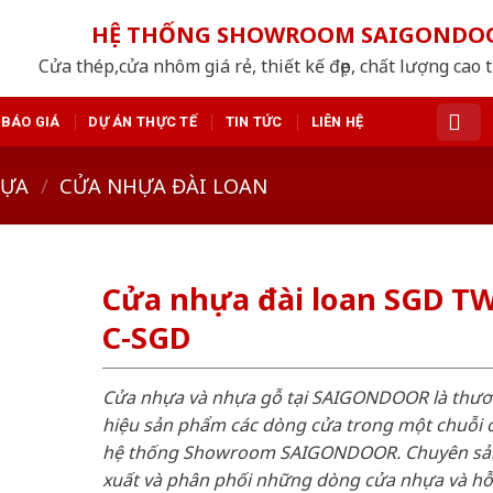
HỆ THỐNG SHOWROOM SAIGONDO
Cửa thép,cửa nhôm giá rẻ, thiết kế đẹp, chất lượng cao 
BÁO GIÁ
DỰ ÁN THỰC TẾ
TIN TỨC
LIÊN HỆ
HỰA
/
CỬA NHỰA ĐÀI LOAN
Cửa nhựa đài loan SGD T
C-SGD
Cửa nhựa và nhựa gỗ tại SAIGONDOOR là thư
hiệu sản phẩm các dòng cửa trong một chuỗi 
hệ thống Showroom SAIGONDOOR. Chuyên sả
xuất và phân phối những dòng cửa nhựa và h