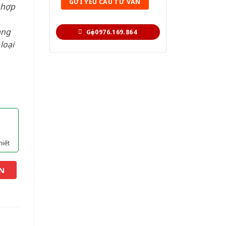
 hợp
àng
Gọi 0976.169.864
loại
hiết
N