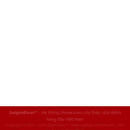
SaigonDoor™
- Hệ thống Showroom cửa thép cửa nhôm
hàng đầu Việt Nam
Copyright ⓒ 2016 – 2026 SaigonDoor™ - www.cuathepcuanhom.com | Đơn