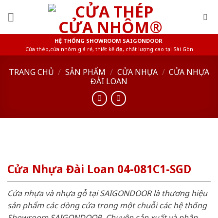
Skip
to
content
HỆ THỐNG SHOWROOM SAIGONDOOR
Cửa thép,cửa nhôm giá rẻ, thiết kế đẹp, chất lượng cao tại Sài Gòn
TRANG CHỦ
/
SẢN PHẨM
/
CỬA NHỰA
/
CỬA NHỰA
ĐÀI LOAN
Cửa Nhựa Đài Loan 04-081C1-SGD
Cửa nhựa và nhựa gỗ tại SAIGONDOOR là thương hiệu
sản phẩm các dòng cửa trong một chuỗi các hệ thống
Showroom SAIGONDOOR. Chuyên sản xuất và phân