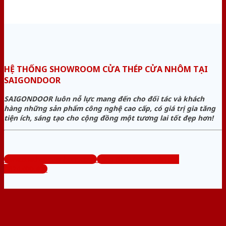
HỆ THỐNG SHOWROOM CỬA THÉP CỬA NHÔM TẠI
SAIGONDOOR
SAIGONDOOR luôn nỗ lực mang đến cho đối tác và khách
hàng những sản phẩm công nghệ cao cấp, có giá trị gia tăng
tiện ích, sáng tạo cho cộng đồng một tương lai tốt đẹp hơn!
www.cuathepcuanhom.com
Tổng đài tư vấn miễn phí:
0824.400.400