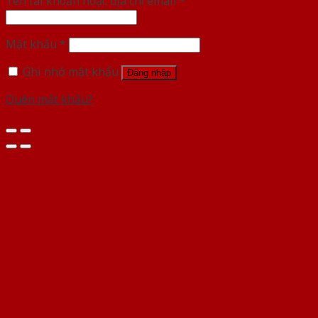
Tên tài khoản hoặc địa chỉ email
*
Mật khẩu
*
Ghi nhớ mật khẩu
Đăng nhập
Quên mật khẩu?