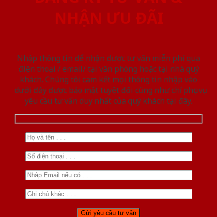
NHẬN ƯU ĐÃI
Nhập thông tin để nhận được tư vấn miễn phí qua
điện thoại / email/ tại văn phòng hoặc tại nhà quý
khách. Chúng tôi cam kết mọi thông tin nhập vào
dưới đây được bảo mật tuyệt đối cũng như chỉ phục vụ
yêu cầu tư vấn duy nhất của quý khách tại đây.