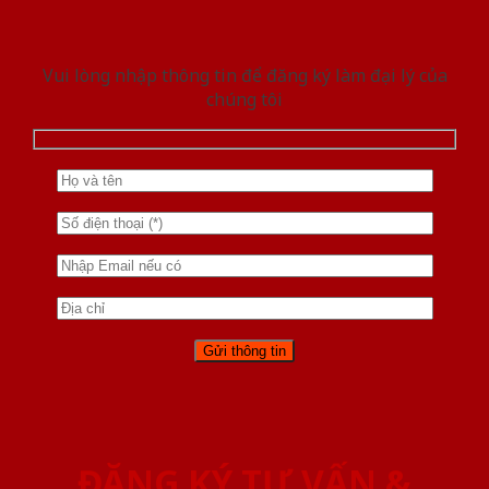
Vui lòng nhập thông tin để đăng ký làm đại lý của
chúng tôi
ĐĂNG KÝ TƯ VẤN &