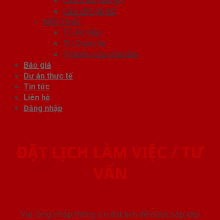
Cửa vân gỗ 5D
NỘI THẤT
Tủ Kệ Bếp
Tủ Quần Áo
Phụ kiện cửa nhà tắm
Báo giá
Dự án thực tế
Tin tức
Liên hệ
Đăng nhập
ĐẶT LỊCH LÀM VIỆC / TƯ
VẤN
Vui lòng nhập thông tin đặt lịch để được sắp xếp