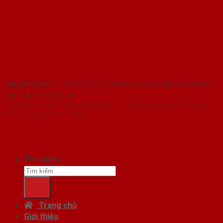
SaigonDoor™
- Hệ thống Showroom cửa thép cửa nhôm
hàng đầu Việt Nam
Copyright ⓒ 2016 – 2026 SaigonDoor™ - www.cuathepcuanhom.com |
Đơn vị chủ quản SaigonDoor
Tìm kiếm:
Trang chủ
Giới thiệu