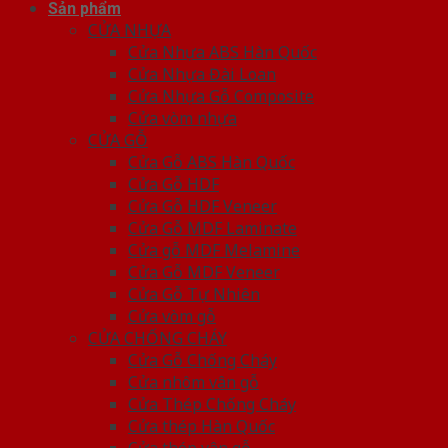
Sản phẩm
CỬA NHỰA
Cửa Nhựa ABS Hàn Quốc
Cửa Nhựa Đài Loan
Cửa Nhựa Gỗ Composite
Cửa vòm nhựa
CỬA GỖ
Cửa Gỗ ABS Hàn Quốc
Cửa Gỗ HDF
Cửa Gỗ HDF Veneer
Cửa Gỗ MDF Laminate
Cửa gỗ MDF Melamine
Cửa Gỗ MDF Veneer
Cửa Gỗ Tự Nhiên
Cửa vòm gỗ
CỬA CHỐNG CHÁY
Cửa Gỗ Chống Cháy
Cửa nhôm vân gỗ
Cửa Thép Chống Cháy
Cửa thép Hàn Quốc
Cửa thép vân gỗ