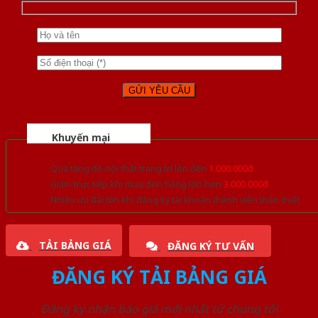
Khuyến mại
Quà tặng đồ nội thất trang trí lên đến
1.000.000đ
Giảm trực tiếp khi mua đơn hàng lớn hơn
3.000.000đ
Nhiều ưu đãi lớn khi đăng ký tài khoản thành viên thân thiết
TẢI BẢNG GIÁ
ĐĂNG KÝ TƯ VẤN
ĐĂNG KÝ TẢI BẢNG GIÁ
Đăng ký nhận báo giá mới nhất từ chúng tôi