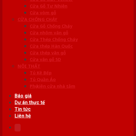
Cửa Gỗ Tự Nhiên
Cửa vòm gỗ
CỬA CHỐNG CHÁY
Cửa Gỗ Chống Cháy
Cửa nhôm vân gỗ
Cửa Thép Chống Cháy
Cửa thép Hàn Quốc
Cửa thép vân gỗ
Cửa vân gỗ 5D
NỘI THẤT
Tủ Kệ Bếp
Tủ Quần Áo
Phụ kiện cửa nhà tắm
Báo giá
Dự án thực tế
Tin tức
Liên hệ