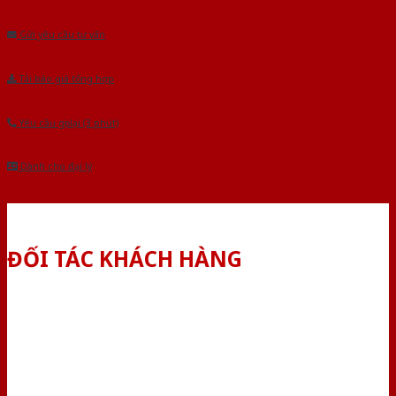
Âu.Chúng tôi tự tin là nhà sản xuất & cung cấp hàng đầu tại Việt Nam!
Gửi yêu cầu tư vấn
Tải báo giá tổng hợp
Yêu cầu gọi lại (3 phút)
Dành cho đại lý
ĐỐI TÁC KHÁCH HÀNG