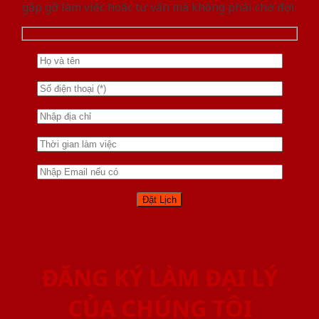
gặp gỡ làm việc hoăc tư vấn mà không phải chờ đợi.
ĐĂNG KÝ LÀM ĐẠI LÝ
CỦA CHÚNG TÔI