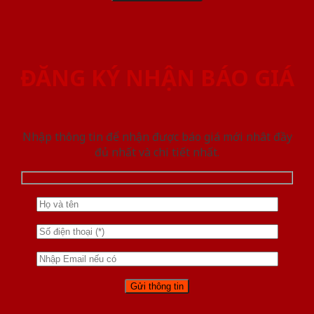
ĐĂNG KÝ NHẬN BÁO GIÁ
Nhập thông tin để nhận được báo giá mới nhât đầy
đủ nhất và chi tiết nhất.