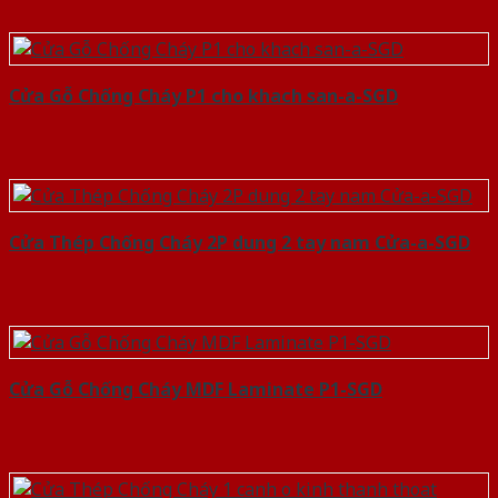
Cửa Gỗ Chống Cháy P1 cho khach san-a-SGD
Cửa Thép Chống Cháy 2P dung 2 tay nam Cửa-a-SGD
Cửa Gỗ Chống Cháy MDF Laminate P1-SGD