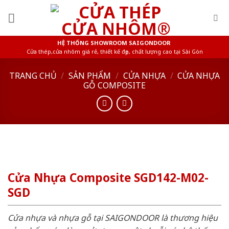
Skip
to
content
HỆ THỐNG SHOWROOM SAIGONDOOR
Cửa thép,cửa nhôm giá rẻ, thiết kế đẹp, chất lượng cao tại Sài Gòn
TRANG CHỦ
/
SẢN PHẨM
/
CỬA NHỰA
/
CỬA NHỰA
GỖ COMPOSITE
Cửa Nhựa Composite SGD142-M02-
SGD
Cửa nhựa và nhựa gỗ tại SAIGONDOOR là thương hiệu