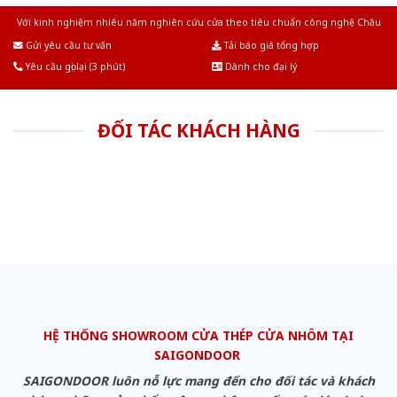
Với kinh nghiệm nhiêu năm nghiên cứu cửa theo tiêu chuẩn công nghệ Châu
Âu.Chúng tôi tự tin là nhà sản xuất & cung cấp hàng đầu tại Việt Nam!
Gửi yêu cầu tư vấn
Tải báo giá tổng hợp
Yêu cầu gọi lại (3 phút)
Dành cho đại lý
ĐỐI TÁC KHÁCH HÀNG
HỆ THỐNG SHOWROOM CỬA THÉP CỬA NHÔM TẠI
SAIGONDOOR
SAIGONDOOR luôn nỗ lực mang đến cho đối tác và khách