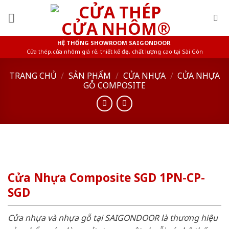
Skip
to
content
HỆ THỐNG SHOWROOM SAIGONDOOR
Cửa thép,cửa nhôm giá rẻ, thiết kế đẹp, chất lượng cao tại Sài Gòn
TRANG CHỦ
/
SẢN PHẨM
/
CỬA NHỰA
/
CỬA NHỰA
GỖ COMPOSITE
Cửa Nhựa Composite SGD 1PN-CP-
SGD
Cửa nhựa và nhựa gỗ tại SAIGONDOOR là thương hiệu