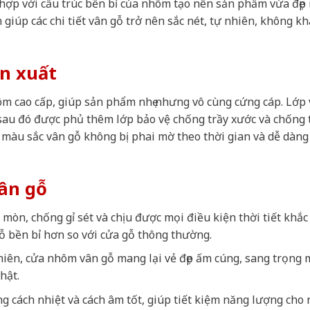
 hợp với cấu trúc bền bỉ của nhôm tạo nên sản phẩm vừa đẹp
 giúp các chi tiết vân gỗ trở nên sắc nét, tự nhiên, không kh
ản xuất
m cao cấp, giúp sản phẩm nhẹ nhưng vô cùng cứng cáp. Lớp
 sau đó được phủ thêm lớp bảo vệ chống trầy xước và chống
màu sắc vân gỗ không bị phai mờ theo thời gian và dễ dàng
ân gỗ
mòn, chống gỉ sét và chịu được mọi điều kiện thời tiết khắc
ỗ bền bỉ hơn so với cửa gỗ thông thường.
nhiên, cửa nhôm vân gỗ mang lại vẻ đẹp ấm cúng, sang trọng 
hật.
g cách nhiệt và cách âm tốt, giúp tiết kiệm năng lượng cho 