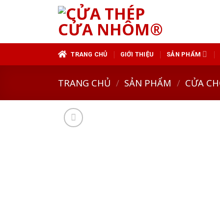
Skip
to
content
TRANG CHỦ
GIỚI THIỆU
SẢN PHẨM
TRANG CHỦ
/
SẢN PHẨM
/
CỬA CH