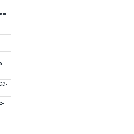
eer
GD
2-