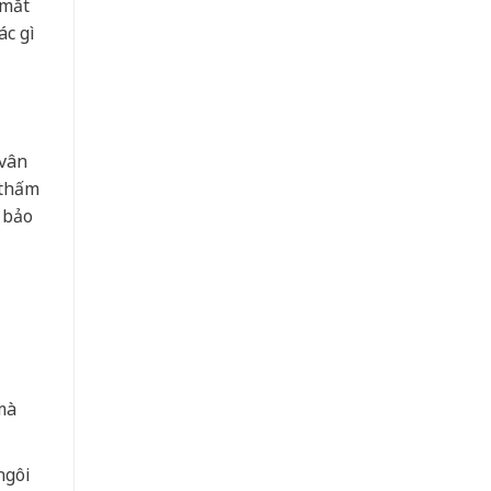
 mắt
ác gì
 vân
 thấm
 bảo
mà
ngôi