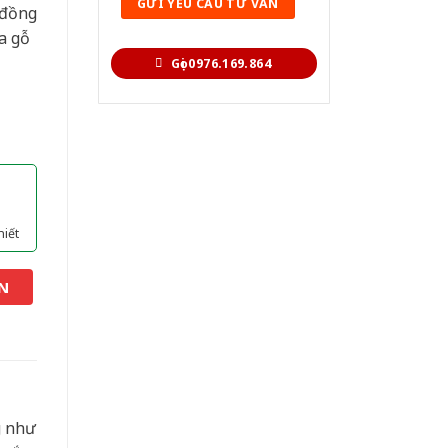
 đồng
a gỗ
Gọi 0976.169.864
hiết
N
g như