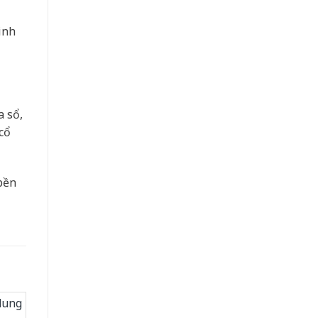
inh
a sổ,
cổ
bền