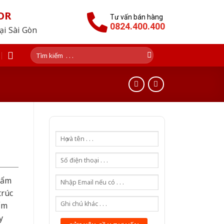
OR
Tư vấn bán hàng
0824.400.400
tại Sài Gòn
Tìm
kiếm:
hẩm
trúc
ẩm
y