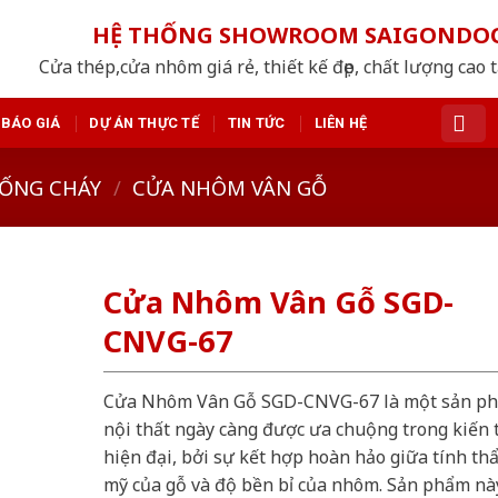
HỆ THỐNG SHOWROOM SAIGONDO
Cửa thép,cửa nhôm giá rẻ, thiết kế đẹp, chất lượng cao 
BÁO GIÁ
DỰ ÁN THỰC TẾ
TIN TỨC
LIÊN HỆ
ỐNG CHÁY
/
CỬA NHÔM VÂN GỖ
Cửa Nhôm Vân Gỗ SGD-
CNVG-67
Cửa Nhôm Vân Gỗ SGD-CNVG-67 là một sản p
nội thất ngày càng được ưa chuộng trong kiến 
hiện đại, bởi sự kết hợp hoàn hảo giữa tính th
mỹ của gỗ và độ bền bỉ của nhôm. Sản phẩm nà