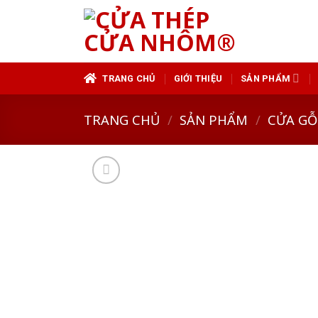
Skip
to
content
TRANG CHỦ
GIỚI THIỆU
SẢN PHẨM
TRANG CHỦ
/
SẢN PHẨM
/
CỬA GỖ