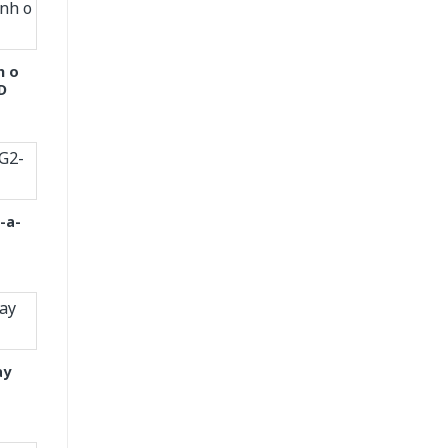
h o
D
-a-
ay