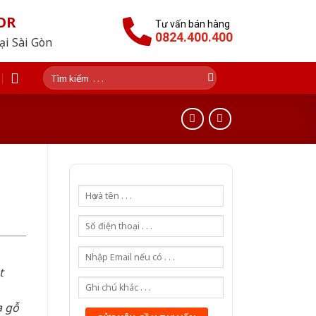
OR
Tư vấn bán hàng
0824.400.400
tại Sài Gòn
Tìm
kiếm:
t
a gỗ