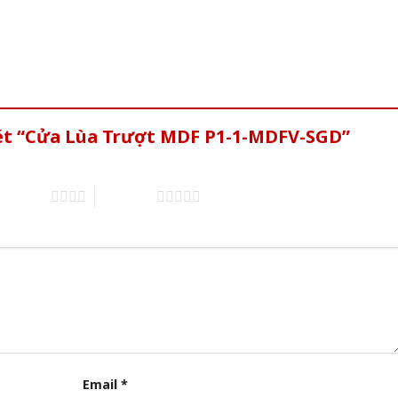
xét “Cửa Lùa Trượt MDF P1-1-MDFV-SGD”
of 5 stars
5 of 5 stars
Email
*