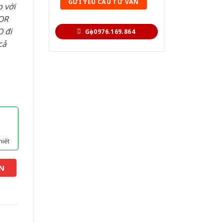
 với
OR
 đi
Gọi 0976.169.864
cả
hiết
N