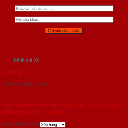
Đánh giá (0)
Đánh giá
Chưa có đánh giá nào.
Hãy là người đầu tiên nhận xét “Cửa Gỗ MDF
Melamine P1R2-2-SGD”
Đánh giá của bạn