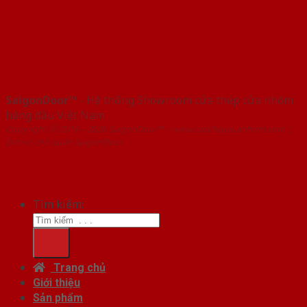
SaigonDoor™
- Hệ thống Showroom cửa thép cửa nhôm
hàng đầu Việt Nam
Copyright ⓒ 2016 – 2026 SaigonDoor™ - www.cuathepcuanhom.com |
Đơn vị chủ quản SaigonDoor
Tìm kiếm:
Trang chủ
Giới thiệu
Sản phẩm