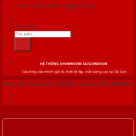
Chưa có sản phẩm trong giỏ hàng.
Tìm kiếm:
HỆ THỐNG SHOWROOM SAIGONDOOR
Cửa thép,cửa nhôm giá rẻ, thiết kế đẹp, chất lượng cao tại Sài Gòn
Trang chủ
/
Sản phẩm
/
CỬA GỖ
/
Cửa gỗ MDF Melamine