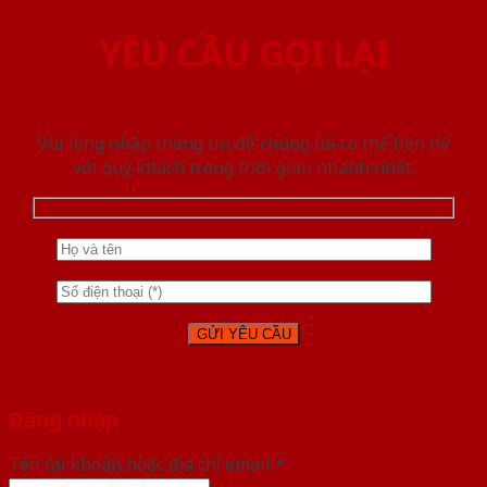
YÊU CẦU GỌI LẠI
Vui lòng nhập thông tin để chúng tôi có thể liên hệ
với quý khách trong thời gian nhanh nhất.
Đăng nhập
Tên tài khoản hoặc địa chỉ email
*