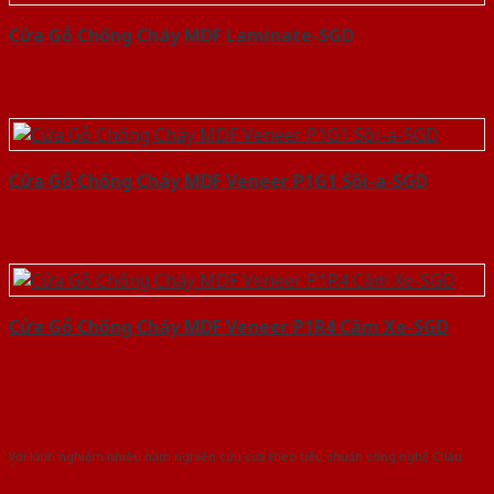
Cửa Gỗ Chống Cháy MDF Laminate-SGD
Cửa Gỗ Chống Cháy MDF Veneer P1G1 Sồi-a-SGD
Cửa Gỗ Chống Cháy MDF Veneer P1R4 Căm Xe-SGD
Với kinh nghiệm nhiêu năm nghiên cứu cửa theo tiêu chuẩn công nghệ Châu
Âu.Chúng tôi tự tin là nhà sản xuất & cung cấp hàng đầu tại Việt Nam!