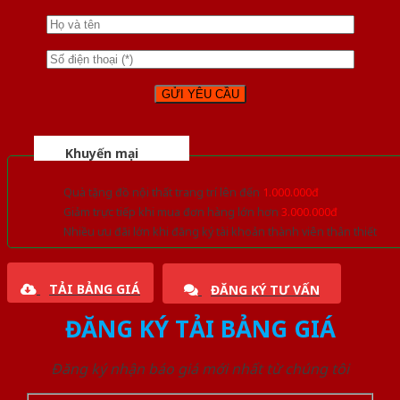
Khuyến mại
Quà tặng đồ nội thất trang trí lên đến
1.000.000đ
Giảm trực tiếp khi mua đơn hàng lớn hơn
3.000.000đ
Nhiều ưu đãi lớn khi đăng ký tài khoản thành viên thân thiết
TẢI BẢNG GIÁ
ĐĂNG KÝ TƯ VẤN
ĐĂNG KÝ TẢI BẢNG GIÁ
Đăng ký nhận báo giá mới nhất từ chúng tôi