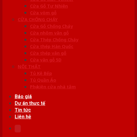
Cửa Gỗ Tự Nhiên
Cửa vòm gỗ
CỬA CHỐNG CHÁY
Cửa Gỗ Chống Cháy
Cửa nhôm vân gỗ
Cửa Thép Chống Cháy
Cửa thép Hàn Quốc
Cửa thép vân gỗ
Cửa vân gỗ 5D
NỘI THẤT
Tủ Kệ Bếp
Tủ Quần Áo
Phụ kiện cửa nhà tắm
Báo giá
Dự án thực tế
Tin tức
Liên hệ