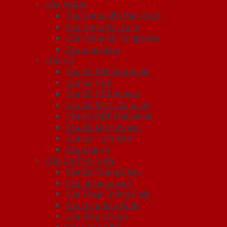
CỬA NHỰA
Cửa Nhựa ABS Hàn Quốc
Cửa Nhựa Đài Loan
Cửa Nhựa Gỗ Composite
Cửa vòm nhựa
CỬA GỖ
Cửa Gỗ ABS Hàn Quốc
Cửa Gỗ HDF
Cửa Gỗ HDF Veneer
Cửa Gỗ MDF Laminate
Cửa gỗ MDF Melamine
Cửa Gỗ MDF Veneer
Cửa Gỗ Tự Nhiên
Cửa vòm gỗ
CỬA CHỐNG CHÁY
Cửa Gỗ Chống Cháy
Cửa nhôm vân gỗ
Cửa Thép Chống Cháy
Cửa thép Hàn Quốc
Cửa thép vân gỗ
Cửa vân gỗ 5D