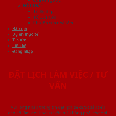
NỘI THẤT
Tủ Kệ Bếp
Tủ Quần Áo
Phụ kiện cửa nhà tắm
Báo giá
Dự án thực tế
Tin tức
Liên hệ
Đăng nhập
ĐẶT LỊCH LÀM VIỆC / TƯ
VẤN
Vui lòng nhập thông tin đặt lịch để được sắp xếp
gặp gỡ làm việc hoăc tư vấn mà không phải chờ đợi.