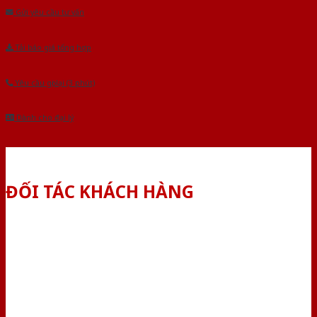
Gửi yêu cầu tư vấn
Tải báo giá tổng hợp
Yêu cầu gọi lại (3 phút)
Dành cho đại lý
ĐỐI TÁC KHÁCH HÀNG