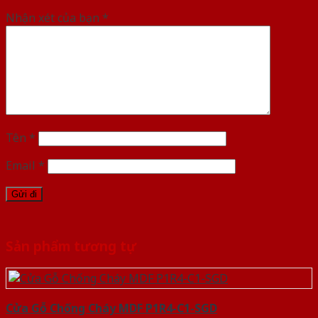
Nhận xét của bạn
*
Tên
*
Email
*
Sản phẩm tương tự
Cửa Gỗ Chống Cháy MDF P1R4-C1-SGD