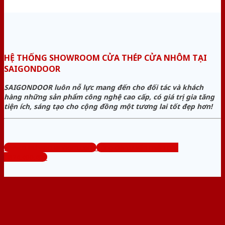
HỆ THỐNG SHOWROOM CỬA THÉP CỬA NHÔM TẠI
SAIGONDOOR
SAIGONDOOR luôn nỗ lực mang đến cho đối tác và khách
hàng những sản phẩm công nghệ cao cấp, có giá trị gia tăng
tiện ích, sáng tạo cho cộng đồng một tương lai tốt đẹp hơn!
www.cuathepcuanhom.com
Tổng đài tư vấn miễn phí:
0824.400.400