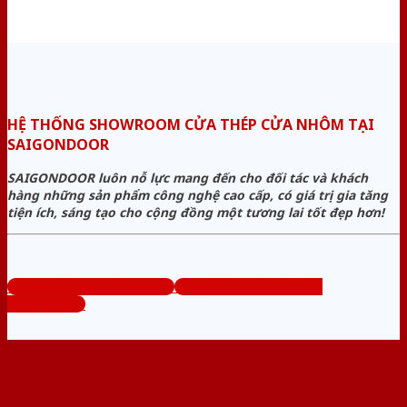
HỆ THỐNG SHOWROOM CỬA THÉP CỬA NHÔM TẠI
SAIGONDOOR
SAIGONDOOR luôn nỗ lực mang đến cho đối tác và khách
hàng những sản phẩm công nghệ cao cấp, có giá trị gia tăng
tiện ích, sáng tạo cho cộng đồng một tương lai tốt đẹp hơn!
www.cuathepcuanhom.com
Tổng đài tư vấn miễn phí:
0824.400.400