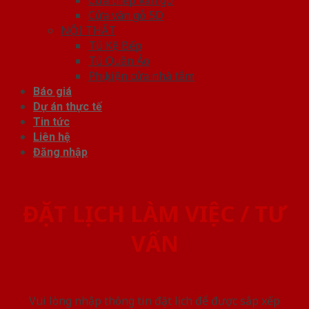
Cửa vân gỗ 5D
NỘI THẤT
Tủ Kệ Bếp
Tủ Quần Áo
Phụ kiện cửa nhà tắm
Báo giá
Dự án thực tế
Tin tức
Liên hệ
Đăng nhập
ĐẶT LỊCH LÀM VIỆC / TƯ
VẤN
Vui lòng nhập thông tin đặt lịch để được sắp xếp