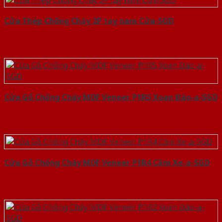
Cửa Thép Chống Cháy 2P tay nam Cửa-SGD
Cửa Gỗ Chống Cháy MDF Veneer P1R5 Xoan Đào-a-SGD
Cửa Gỗ Chống Cháy MDF Veneer P1R4 Căm Xe-a-SGD