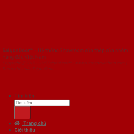
SaigonDoor™
- Hệ thống Showroom cửa thép cửa nhôm
hàng đầu Việt Nam
Copyright ⓒ 2016 – 2026 SaigonDoor™ - www.cuathepcuanhom.com |
Đơn vị chủ quản SaigonDoor
Tìm kiếm:
Trang chủ
Giới thiệu