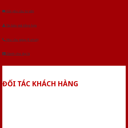
Âu.Chúng tôi tự tin là nhà sản xuất & cung cấp hàng đầu tại Việt Nam!
Gửi yêu cầu tư vấn
Tải báo giá tổng hợp
Yêu cầu gọi lại (3 phút)
Dành cho đại lý
ĐỐI TÁC KHÁCH HÀNG