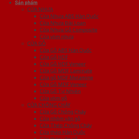
Sản phẩm
CỬA NHỰA
Cửa Nhựa ABS Hàn Quốc
Cửa Nhựa Đài Loan
Cửa Nhựa Gỗ Composite
Cửa vòm nhựa
CỬA GỖ
Cửa Gỗ ABS Hàn Quốc
Cửa Gỗ HDF
Cửa Gỗ HDF Veneer
Cửa Gỗ MDF Laminate
Cửa gỗ MDF Melamine
Cửa Gỗ MDF Veneer
Cửa Gỗ Tự Nhiên
Cửa vòm gỗ
CỬA CHỐNG CHÁY
Cửa Gỗ Chống Cháy
Cửa nhôm vân gỗ
Cửa Thép Chống Cháy
Cửa thép Hàn Quốc
Cửa thép vân gỗ