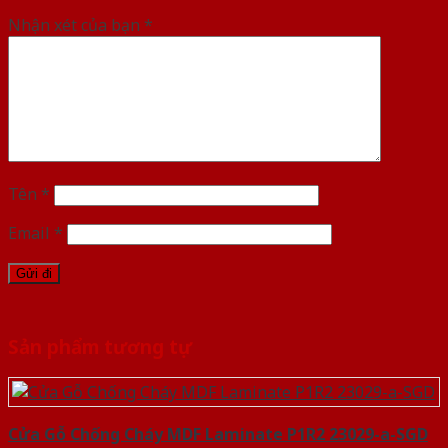
Nhận xét của bạn
*
Tên
*
Email
*
Sản phẩm tương tự
Cửa Gỗ Chống Cháy MDF Laminate P1R2 23029-a-SGD