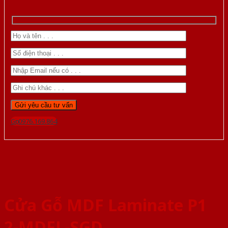
Gọi 0976.169.864
Cửa Gỗ MDF Laminate P1
2-MDFL-SGD