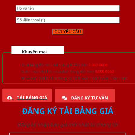
Khuyến mại
Quà tặng đồ nội thất trang trí lên đến
1.000.000đ
Giảm trực tiếp khi mua đơn hàng lớn hơn
3.000.000đ
Nhiều ưu đãi lớn khi đăng ký tài khoản thành viên thân thiết
TẢI BẢNG GIÁ
ĐĂNG KÝ TƯ VẤN
ĐĂNG KÝ TẢI BẢNG GIÁ
Đăng ký nhận báo giá mới nhất từ chúng tôi