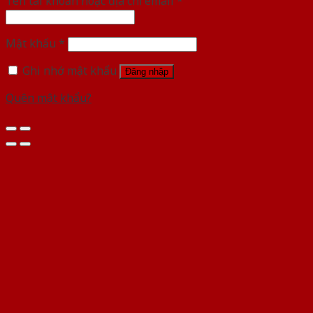
Tên tài khoản hoặc địa chỉ email
*
Mật khẩu
*
Ghi nhớ mật khẩu
Đăng nhập
Quên mật khẩu?