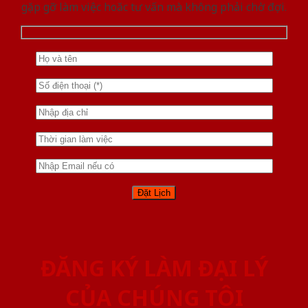
gặp gỡ làm việc hoăc tư vấn mà không phải chờ đợi.
ĐĂNG KÝ LÀM ĐẠI LÝ
CỦA CHÚNG TÔI