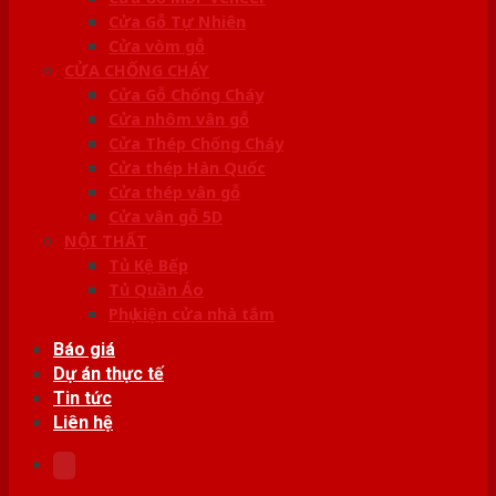
Cửa Gỗ Tự Nhiên
Cửa vòm gỗ
CỬA CHỐNG CHÁY
Cửa Gỗ Chống Cháy
Cửa nhôm vân gỗ
Cửa Thép Chống Cháy
Cửa thép Hàn Quốc
Cửa thép vân gỗ
Cửa vân gỗ 5D
NỘI THẤT
Tủ Kệ Bếp
Tủ Quần Áo
Phụ kiện cửa nhà tắm
Báo giá
Dự án thực tế
Tin tức
Liên hệ