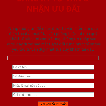
NHẬN ƯU ĐÃI
Nhập thông tin để nhận được tư vấn miễn phí qua
điện thoại / email/ tại văn phòng hoặc tại nhà quý
khách. Chúng tôi cam kết mọi thông tin nhập vào
dưới đây được bảo mật tuyệt đối cũng như chỉ phục vụ
yêu cầu tư vấn duy nhất của quý khách tại đây.