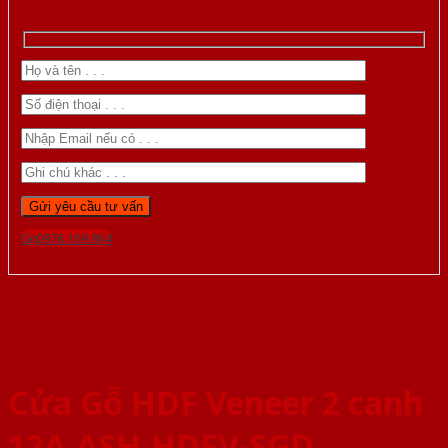
Gọi 0976.169.864
Cửa Gỗ HDF Veneer 2 canh
12A-ASH-HDFV-SGD