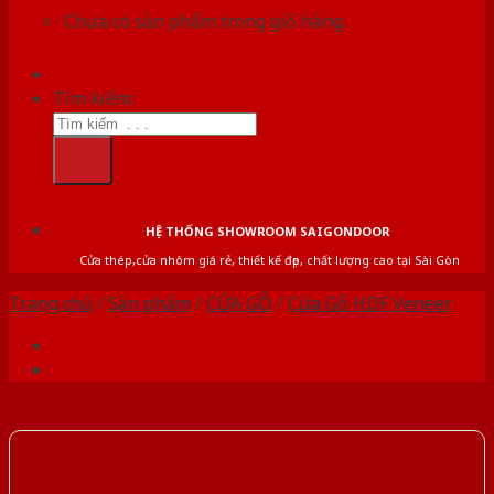
Chưa có sản phẩm trong giỏ hàng.
Tìm kiếm:
HỆ THỐNG SHOWROOM SAIGONDOOR
Cửa thép,cửa nhôm giá rẻ, thiết kế đẹp, chất lượng cao tại Sài Gòn
Trang chủ
/
Sản phẩm
/
CỬA GỖ
/
Cửa Gỗ HDF Veneer