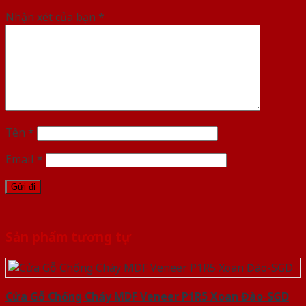
Nhận xét của bạn
*
Tên
*
Email
*
Sản phẩm tương tự
Cửa Gỗ Chống Cháy MDF Veneer P1R5 Xoan Đào-SGD