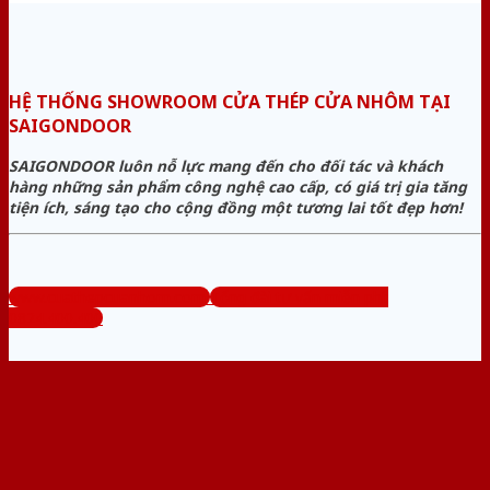
HỆ THỐNG SHOWROOM CỬA THÉP CỬA NHÔM TẠI
SAIGONDOOR
SAIGONDOOR luôn nỗ lực mang đến cho đối tác và khách
hàng những sản phẩm công nghệ cao cấp, có giá trị gia tăng
tiện ích, sáng tạo cho cộng đồng một tương lai tốt đẹp hơn!
www.cuathepcuanhom.com
Tổng đài tư vấn miễn phí:
0824.400.400