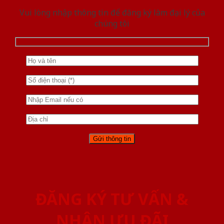
Vui lòng nhập thông tin để đăng ký làm đại lý của
chúng tôi
ĐĂNG KÝ TƯ VẤN &
NHẬN ƯU ĐÃI