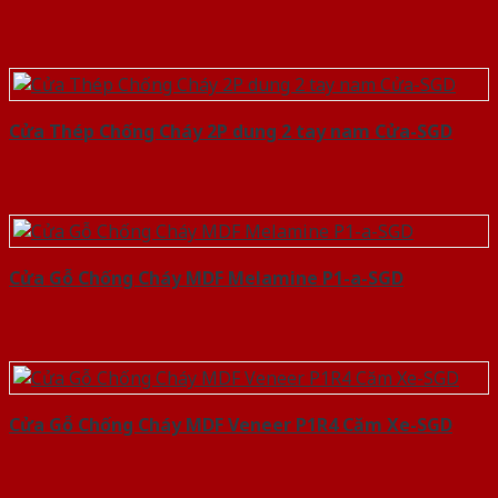
Cửa Thép Chống Cháy 2P dung 2 tay nam Cửa-SGD
Cửa Gỗ Chống Cháy MDF Melamine P1-a-SGD
Cửa Gỗ Chống Cháy MDF Veneer P1R4 Căm Xe-SGD