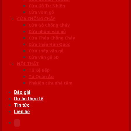
Cửa Gỗ Tự Nhiên
Cửa vòm gỗ
CỬA CHỐNG CHÁY
Cửa Gỗ Chống Cháy
Cửa nhôm vân gỗ
Cửa Thép Chống Cháy
Cửa thép Hàn Quốc
Cửa thép vân gỗ
Cửa vân gỗ 5D
NỘI THẤT
Tủ Kệ Bếp
Tủ Quần Áo
Phụ kiện cửa nhà tắm
Báo giá
Dự án thực tế
Tin tức
Liên hệ