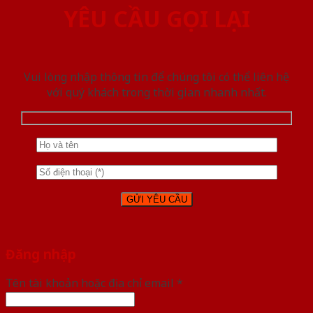
YÊU CẦU GỌI LẠI
Vui lòng nhập thông tin để chúng tôi có thể liên hệ
với quý khách trong thời gian nhanh nhất.
Đăng nhập
Tên tài khoản hoặc địa chỉ email
*