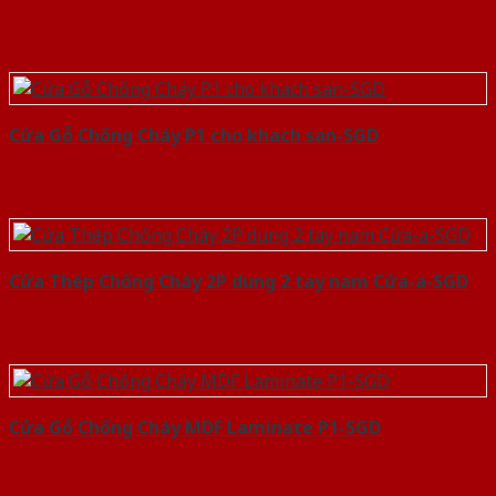
Cửa Gỗ Chống Cháy P1 cho khach san-SGD
Cửa Thép Chống Cháy 2P dung 2 tay nam Cửa-a-SGD
Cửa Gỗ Chống Cháy MDF Laminate P1-SGD