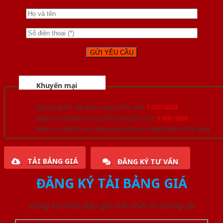
Khuyến mại
Quà tặng đồ nội thất trang trí lên đến
1.000.000đ
Giảm trực tiếp khi mua đơn hàng lớn hơn
3.000.000đ
Nhiều ưu đãi lớn khi đăng ký tài khoản thành viên thân thiết
TẢI BẢNG GIÁ
ĐĂNG KÝ TƯ VẤN
ĐĂNG KÝ TẢI BẢNG GIÁ
Đăng ký nhận báo giá mới nhất từ chúng tôi