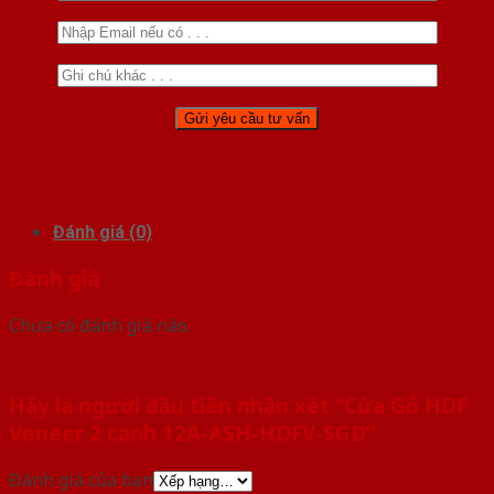
Đánh giá (0)
Đánh giá
Chưa có đánh giá nào.
Hãy là người đầu tiên nhận xét “Cửa Gỗ HDF
Veneer 2 canh 12A-ASH-HDFV-SGD”
Đánh giá của bạn