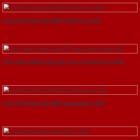
Cửa Gỗ Chống Cháy MDF P1R4-C1-a-SGD
Cửa Thép Chống Cháy 2P 2 tay co thuy luc-a-SGD
Cửa Gỗ Chống Cháy MDF Laminate-a-SGD