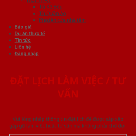
Tủ Kệ Bếp
Tủ Quần Áo
Phụ kiện cửa nhà tắm
Báo giá
Dự án thực tế
Tin tức
Liên hệ
Đăng nhập
ĐẶT LỊCH LÀM VIỆC / TƯ
VẤN
Vui lòng nhập thông tin đặt lịch để được sắp xếp
gặp gỡ làm việc hoăc tư vấn mà không phải chờ đợi.