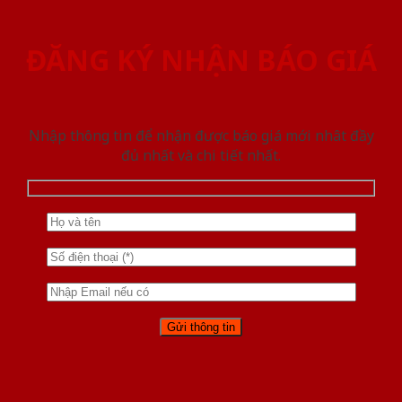
ĐĂNG KÝ NHẬN BÁO GIÁ
Nhập thông tin để nhận được báo giá mới nhât đầy
đủ nhất và chi tiết nhất.