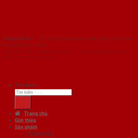
SaigonDoor™
- Hệ thống Showroom cửa thép cửa nhôm
hàng đầu Việt Nam
Copyright ⓒ 2016 – 2026 SaigonDoor™ - www.cuathepcuanhom.com |
Đơn vị chủ quản SaigonDoor
Tìm kiếm:
Trang chủ
Giới thiệu
Sản phẩm
CỬA NHỰA