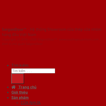
SaigonDoor™
- Hệ thống Showroom cửa thép cửa nhôm
hàng đầu Việt Nam
Copyright ⓒ 2016 – 2026 SaigonDoor™ - www.cuathepcuanhom.com |
Đơn vị chủ quản SaigonDoor
Tìm kiếm:
Trang chủ
Giới thiệu
Sản phẩm
CỬA NHỰA