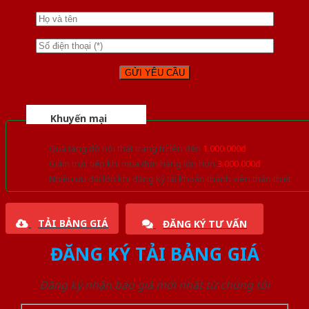
Khuyến mại
Quà tặng đồ nội thất trang trí lên đến
1.000.000đ
Giảm trực tiếp khi mua đơn hàng lớn hơn
3.000.000đ
Nhiều ưu đãi lớn khi đăng ký tài khoản thành viên thân thiết
TẢI BẢNG GIÁ
ĐĂNG KÝ TƯ VẤN
ĐĂNG KÝ TẢI BẢNG GIÁ
Đăng ký nhận báo giá mới nhất từ chúng tôi