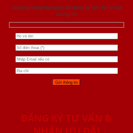
Vui lòng nhập thông tin để đăng ký làm đại lý của
chúng tôi
ĐĂNG KÝ TƯ VẤN &
NHẬN ƯU ĐÃI