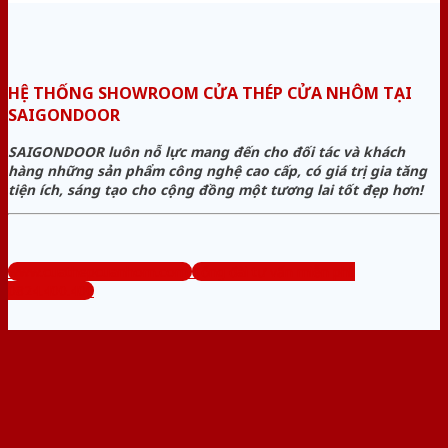
HỆ THỐNG SHOWROOM CỬA THÉP CỬA NHÔM TẠI
SAIGONDOOR
SAIGONDOOR luôn nỗ lực mang đến cho đối tác và khách
hàng những sản phẩm công nghệ cao cấp, có giá trị gia tăng
tiện ích, sáng tạo cho cộng đồng một tương lai tốt đẹp hơn!
www.cuathepcuanhom.com
Tổng đài tư vấn miễn phí:
0824.400.400