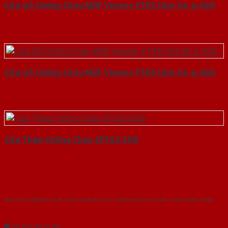
Cửa Gỗ Chống Cháy MDF Veneer P1R2 Căm Xe-a-SGD
Cửa Gỗ Chống Cháy MDF Veneer P1R4 Căm Xe-a-SGD
Cửa Thép Chống Cháy 2P1G2-SGD
Với kinh nghiệm nhiêu năm nghiên cứu cửa theo tiêu chuẩn công nghệ Châu
Âu.Chúng tôi tự tin là nhà sản xuất & cung cấp hàng đầu tại Việt Nam!
Gửi yêu cầu tư vấn