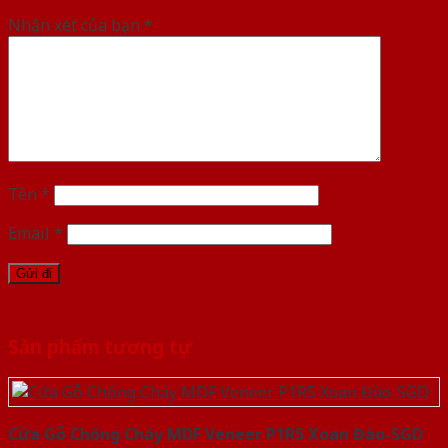
Nhận xét của bạn
*
Tên
*
Email
*
Sản phẩm tương tự
Cửa Gỗ Chống Cháy MDF Veneer P1R5 Xoan Đào-SGD