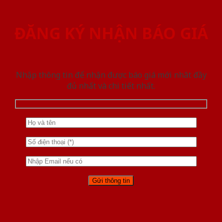
ĐĂNG KÝ NHẬN BÁO GIÁ
Nhập thông tin để nhận được báo giá mới nhât đầy
đủ nhất và chi tiết nhất.