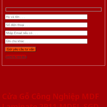
Gọi 0976.169.864
Cửa Gỗ Công Nghiệp MDF
Laminate 2P11-MDFL-SGD