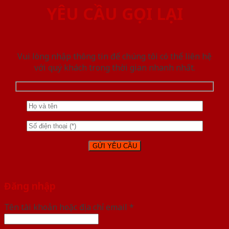
YÊU CẦU GỌI LẠI
Vui lòng nhập thông tin để chúng tôi có thể liên hệ
với quý khách trong thời gian nhanh nhất.
Đăng nhập
Tên tài khoản hoặc địa chỉ email
*