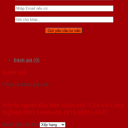
Đánh giá (0)
Đánh giá
Chưa có đánh giá nào.
Hãy là người đầu tiên nhận xét “Cửa Gỗ Công
Nghiệp MDF Laminate 2P11-MDFL-SGD”
Đánh giá của bạn