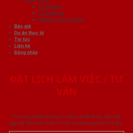
Tủ Kệ Bếp
Tủ Quần Áo
Phụ kiện cửa nhà tắm
Báo giá
Dự án thực tế
Tin tức
Liên hệ
Đăng nhập
ĐẶT LỊCH LÀM VIỆC / TƯ
VẤN
Vui lòng nhập thông tin đặt lịch để được sắp xếp
gặp gỡ làm việc hoăc tư vấn mà không phải chờ đợi.