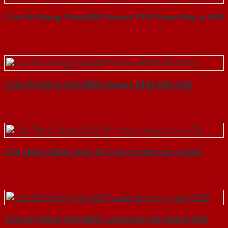
Cửa Gỗ Chống Cháy MDF Veneer P1R5 Xoan Đào-a-SGD
Cửa Gỗ Chống Cháy MDF Veneer P1R2 ASH-SGD
Cửa Thép Chống Cháy 2P 2 tay co thuy luc-a-SGD
Cửa Gỗ Chống Cháy MDF Laminate van ngang-SGD