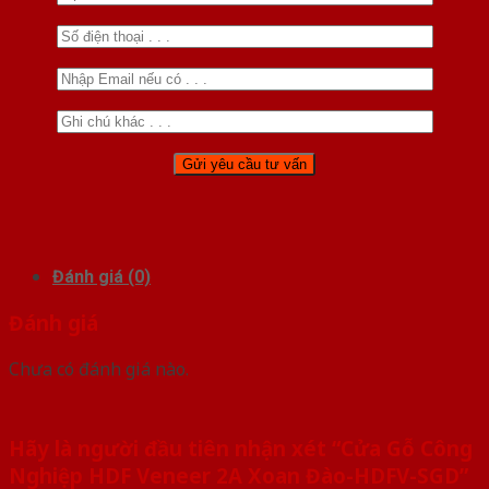
Đánh giá (0)
Đánh giá
Chưa có đánh giá nào.
Hãy là người đầu tiên nhận xét “Cửa Gỗ Công
Nghiệp HDF Veneer 2A Xoan Đào-HDFV-SGD”