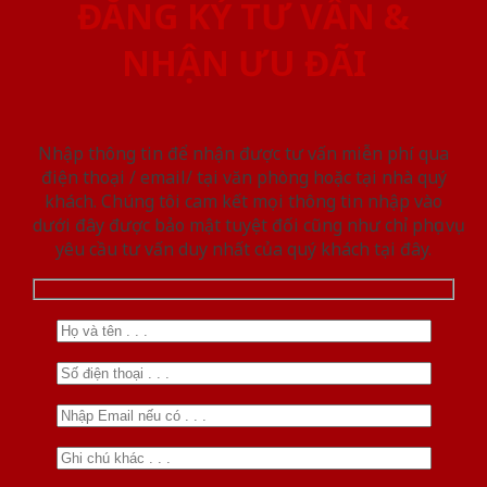
ĐĂNG KÝ TƯ VẤN &
NHẬN ƯU ĐÃI
Nhập thông tin để nhận được tư vấn miễn phí qua
điện thoại / email/ tại văn phòng hoặc tại nhà quý
khách. Chúng tôi cam kết mọi thông tin nhập vào
dưới đây được bảo mật tuyệt đối cũng như chỉ phục vụ
yêu cầu tư vấn duy nhất của quý khách tại đây.