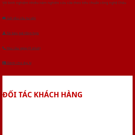
Với kinh nghiệm nhiêu năm nghiên cứu cửa theo tiêu chuẩn công nghệ Châu
Âu.Chúng tôi tự tin là nhà sản xuất & cung cấp hàng đầu tại Việt Nam!
Gửi yêu cầu tư vấn
Tải báo giá tổng hợp
Yêu cầu gọi lại (3 phút)
Dành cho đại lý
ĐỐI TÁC KHÁCH HÀNG