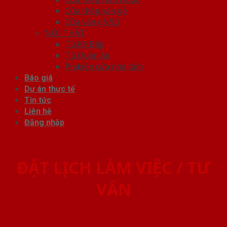
Cửa thép vân gỗ
Cửa vân gỗ 5D
NỘI THẤT
Tủ Kệ Bếp
Tủ Quần Áo
Phụ kiện cửa nhà tắm
Báo giá
Dự án thực tế
Tin tức
Liên hệ
Đăng nhập
ĐẶT LỊCH LÀM VIỆC / TƯ
VẤN