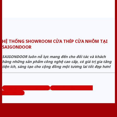
HỆ THỐNG SHOWROOM CỬA THÉP CỬA NHÔM TẠI
SAIGONDOOR
SAIGONDOOR luôn nỗ lực mang đến cho đối tác và khách
hàng những sản phẩm công nghệ cao cấp, có giá trị gia tăng
tiện ích, sáng tạo cho cộng đồng một tương lai tốt đẹp hơn!
www.cuathepcuanhom.com
Tổng đài tư vấn miễn phí:
0824.400.400