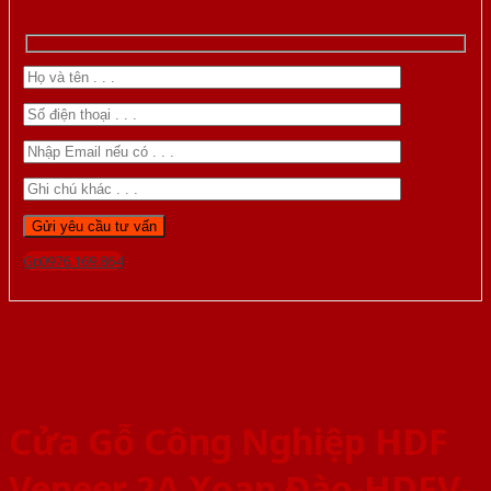
Gọi 0976.169.864
Cửa Gỗ Công Nghiệp HDF
Veneer 2A Xoan Đào-HDFV-