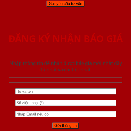
ĐĂNG KÝ NHẬN BÁO GIÁ
Nhập thông tin để nhận được báo giá mới nhât đầy
đủ nhất và chi tiết nhất.