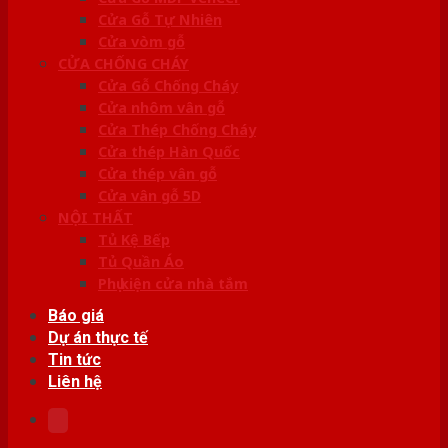
Cửa Gỗ Tự Nhiên
Cửa vòm gỗ
CỬA CHỐNG CHÁY
Cửa Gỗ Chống Cháy
Cửa nhôm vân gỗ
Cửa Thép Chống Cháy
Cửa thép Hàn Quốc
Cửa thép vân gỗ
Cửa vân gỗ 5D
NỘI THẤT
Tủ Kệ Bếp
Tủ Quần Áo
Phụ kiện cửa nhà tắm
Báo giá
Dự án thực tế
Tin tức
Liên hệ