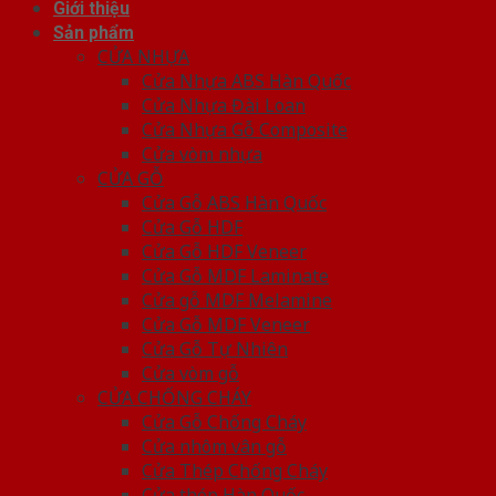
Giới thiệu
Sản phẩm
CỬA NHỰA
Cửa Nhựa ABS Hàn Quốc
Cửa Nhựa Đài Loan
Cửa Nhựa Gỗ Composite
Cửa vòm nhựa
CỬA GỖ
Cửa Gỗ ABS Hàn Quốc
Cửa Gỗ HDF
Cửa Gỗ HDF Veneer
Cửa Gỗ MDF Laminate
Cửa gỗ MDF Melamine
Cửa Gỗ MDF Veneer
Cửa Gỗ Tự Nhiên
Cửa vòm gỗ
CỬA CHỐNG CHÁY
Cửa Gỗ Chống Cháy
Cửa nhôm vân gỗ
Cửa Thép Chống Cháy
Cửa thép Hàn Quốc