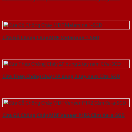
Cửa Gỗ Chống Cháy MDF Melamine 1-SGD
Cửa Thép Chống Cháy 2P dung 2 tay nam Cửa-SGD
Cửa Gỗ Chống Cháy MDF Veneer P1R2 Căm Xe-a-SGD