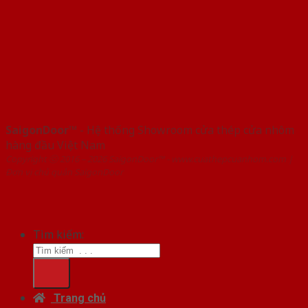
SaigonDoor™
- Hệ thống Showroom cửa thép cửa nhôm
hàng đầu Việt Nam
Copyright ⓒ 2016 – 2026 SaigonDoor™ - www.cuathepcuanhom.com |
Đơn vị chủ quản SaigonDoor
Tìm kiếm:
Trang chủ