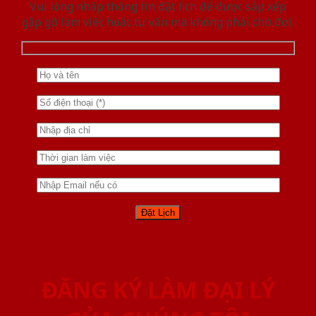
Vui lòng nhập thông tin đặt lịch để được sắp xếp
gặp gỡ làm việc hoăc tư vấn mà không phải chờ đợi.
ĐĂNG KÝ LÀM ĐẠI LÝ