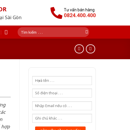
OR
Tư vấn bán hàng
0824.400.400
tại Sài Gòn
Tìm
kiếm:
ơng
các
n
ỗ hợp