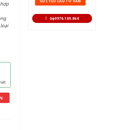
 hợp
àng
Gọi 0976.169.864
loại
hiết
N