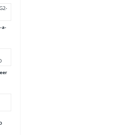
-a-
eer
D