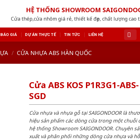
HỆ THỐNG SHOWROOM SAIGONDO
Cửa thép,cửa nhôm giá rẻ, thiết kế đẹp, chất lượng cao 
BÁO GIÁ
DỰ ÁN THỰC TẾ
TIN TỨC
LIÊN HỆ
HỰA
/
CỬA NHỰA ABS HÀN QUỐC
Cửa ABS KOS P1R3G1-ABS-
SGD
Cửa nhựa và nhựa gỗ tại SAIGONDOOR là thư
hiệu sản phẩm các dòng cửa trong một chuỗi 
hệ thống Showroom SAIGONDOOR. Chuyên sả
xuất và phân phối những dòng cửa nhựa và h