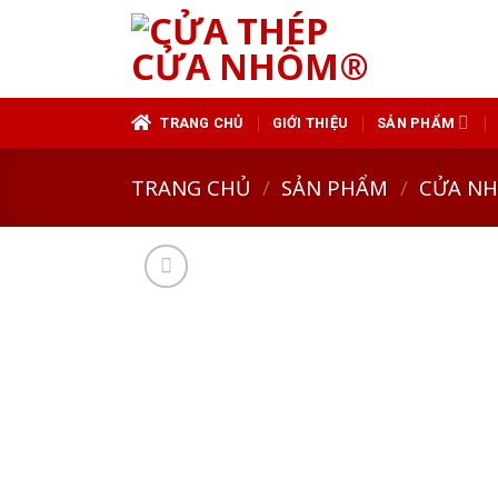
Skip
to
content
TRANG CHỦ
GIỚI THIỆU
SẢN PHẨM
TRANG CHỦ
/
SẢN PHẨM
/
CỬA N