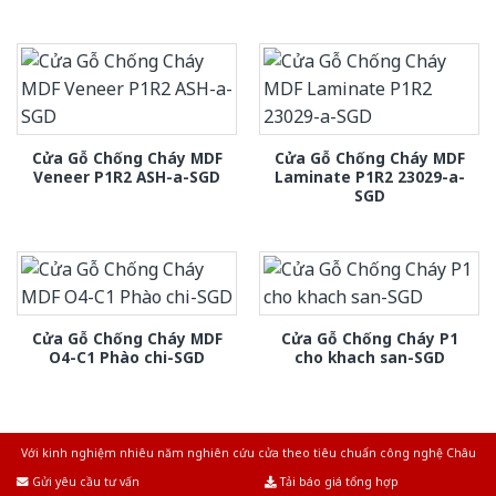
Cửa Gỗ Chống Cháy MDF
Cửa Gỗ Chống Cháy MDF
Veneer P1R2 ASH-a-SGD
Laminate P1R2 23029-a-
SGD
Cửa Gỗ Chống Cháy MDF
Cửa Gỗ Chống Cháy P1
O4-C1 Phào chi-SGD
cho khach san-SGD
Với kinh nghiệm nhiêu năm nghiên cứu cửa theo tiêu chuẩn công nghệ Châu
Âu.Chúng tôi tự tin là nhà sản xuất & cung cấp hàng đầu tại Việt Nam!
Gửi yêu cầu tư vấn
Tải báo giá tổng hợp