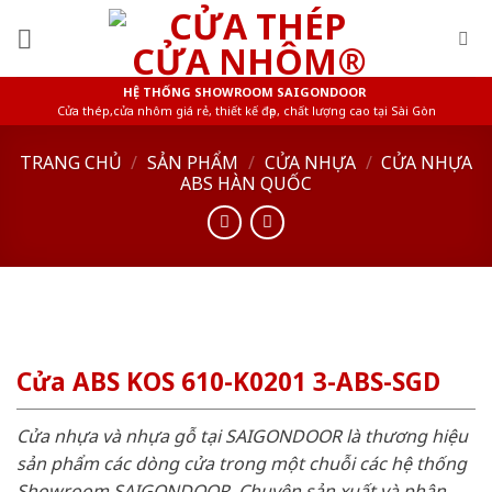
Skip
to
content
HỆ THỐNG SHOWROOM SAIGONDOOR
Cửa thép,cửa nhôm giá rẻ, thiết kế đẹp, chất lượng cao tại Sài Gòn
TRANG CHỦ
/
SẢN PHẨM
/
CỬA NHỰA
/
CỬA NHỰA
ABS HÀN QUỐC
Cửa ABS KOS 610-K0201 3-ABS-SGD
Cửa nhựa và nhựa gỗ tại SAIGONDOOR là thương hiệu
sản phẩm các dòng cửa trong một chuỗi các hệ thống
Showroom SAIGONDOOR. Chuyên sản xuất và phân