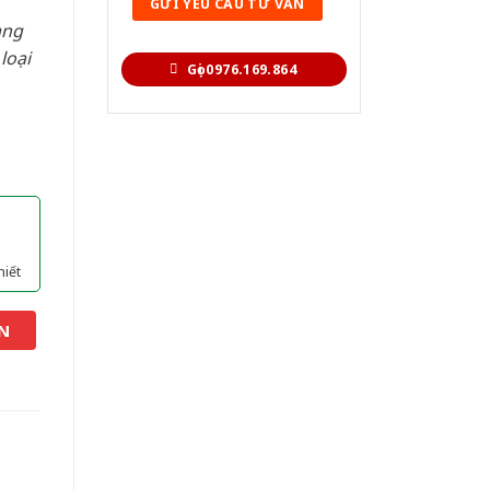
àng
loại
Gọi 0976.169.864
hiết
N