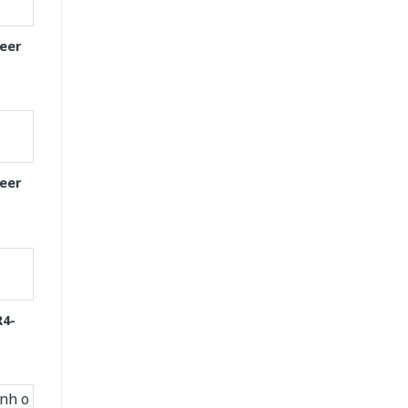
eer
eer
R4-