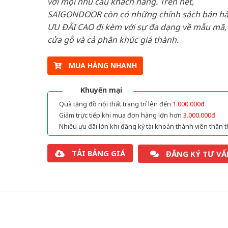
với mọi nhu cầu khách hàng. Trên hết,
SAIGONDOOR còn có những chính sách bán h
ƯU ĐÃI CAO đi kèm với sự đa dạng về mẫu mã, 
cửa gỗ và cả phân khúc giá thành.
MUA HÀNG NHANH
Khuyến mại
Quà tặng đồ nội thất trang trí lên đến
1.000.000đ
Giảm trực tiếp khi mua đơn hàng lớn hơn
3.000.000đ
Nhiều ưu đãi lớn khi đăng ký tài khoản thành viên thân t
TẢI BẢNG GIÁ
ĐĂNG KÝ TƯ VẤ