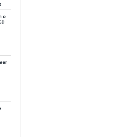
h o
GD
eer
o