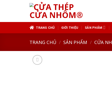
Skip
to
content
TRANG CHỦ
GIỚI THIỆU
SẢN PHẨM
TRANG CHỦ
/
SẢN PHẨM
/
CỬA N