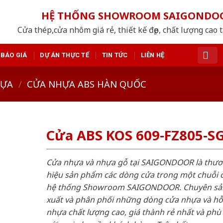
HỆ THỐNG SHOWROOM SAIGONDO
Cửa thép,cửa nhôm giá rẻ, thiết kế đẹp, chất lượng cao 
BÁO GIÁ
DỰ ÁN THỰC TẾ
TIN TỨC
LIÊN HỆ
HỰA
/
CỬA NHỰA ABS HÀN QUỐC
Cửa ABS KOS 609-FZ805-S
Cửa nhựa và nhựa gỗ tại SAIGONDOOR là thư
hiệu sản phẩm các dòng cửa trong một chuỗi 
hệ thống Showroom SAIGONDOOR. Chuyên sả
xuất và phân phối những dòng cửa nhựa và h
nhựa chất lượng cao, giá thành rẻ nhất và phù