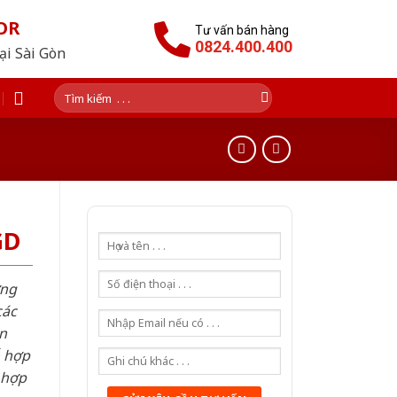
OR
Tư vấn bán hàng
0824.400.400
tại Sài Gòn
Tìm
kiếm:
GD
ơng
các
n
ỗ hợp
 hợp