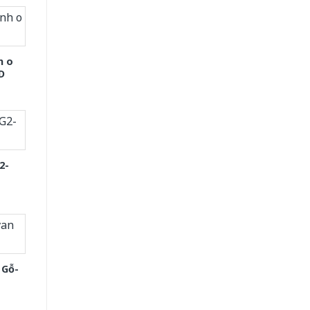
h o
D
2-
 Gỗ-