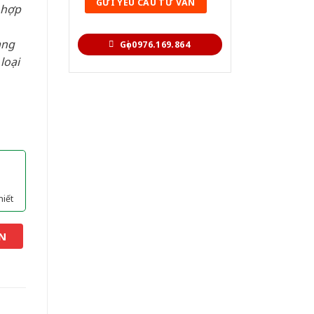
 hợp
àng
Gọi 0976.169.864
loại
hiết
N