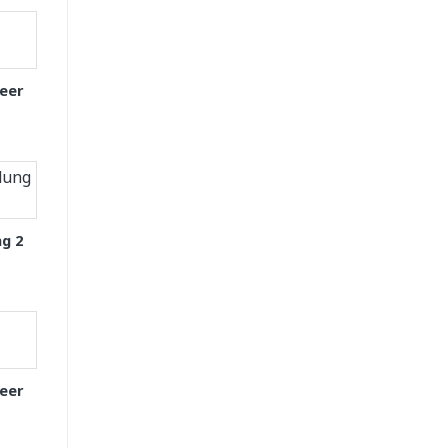
eer
g 2
eer