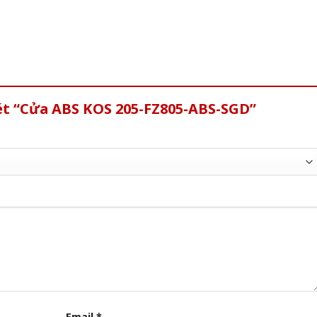
xét “Cửa ABS KOS 205-FZ805-ABS-SGD”
Email
*