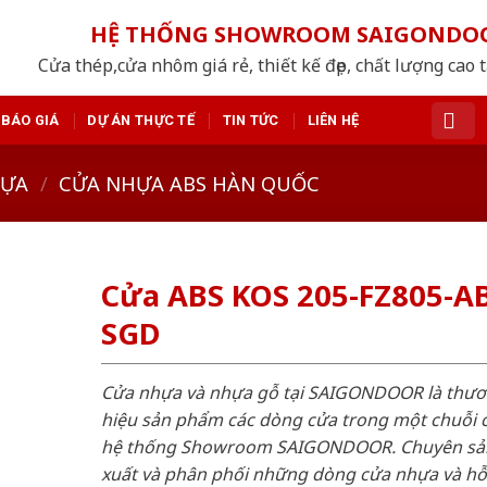
HỆ THỐNG SHOWROOM SAIGONDO
Cửa thép,cửa nhôm giá rẻ, thiết kế đẹp, chất lượng cao 
BÁO GIÁ
DỰ ÁN THỰC TẾ
TIN TỨC
LIÊN HỆ
HỰA
/
CỬA NHỰA ABS HÀN QUỐC
Cửa ABS KOS 205-FZ805-AB
SGD
Cửa nhựa và nhựa gỗ tại SAIGONDOOR là thư
hiệu sản phẩm các dòng cửa trong một chuỗi 
hệ thống Showroom SAIGONDOOR. Chuyên sả
xuất và phân phối những dòng cửa nhựa và h