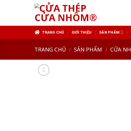
Skip
to
content
TRANG CHỦ
GIỚI THIỆU
SẢN PHẨM
TRANG CHỦ
/
SẢN PHẨM
/
CỬA N