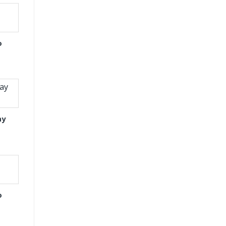
o
ay
o