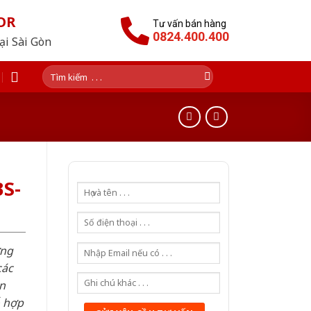
OR
Tư vấn bán hàng
0824.400.400
tại Sài Gòn
Tìm
kiếm:
S-
ơng
các
n
ỗ hợp