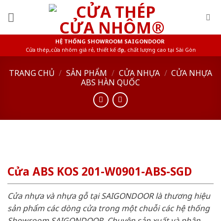
Skip
to
content
HỆ THỐNG SHOWROOM SAIGONDOOR
Cửa thép,cửa nhôm giá rẻ, thiết kế đẹp, chất lượng cao tại Sài Gòn
TRANG CHỦ
/
SẢN PHẨM
/
CỬA NHỰA
/
CỬA NHỰA
ABS HÀN QUỐC
Cửa ABS KOS 201-W0901-ABS-SGD
Cửa nhựa và nhựa gỗ tại SAIGONDOOR là thương hiệu
sản phẩm các dòng cửa trong một chuỗi các hệ thống
Showroom SAIGONDOOR. Chuyên sản xuất và phân