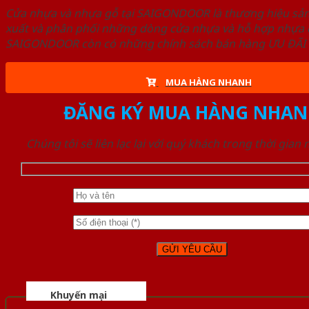
Cửa nhựa và nhựa gỗ tại SAIGONDOOR là thương hiệu s
xuất và phân phối những dòng cửa nhựa và hỗ hợp nhựa ch
SAIGONDOOR còn có những chính sách bán hàng ƯU ĐÃI CAO
MUA HÀNG NHANH
ĐĂNG KÝ MUA HÀNG NHAN
Chúng tôi sẽ liên lạc lại với quý khách trong thời gian
Khuyến mại