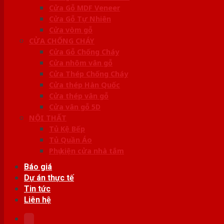
Cửa Gỗ MDF Veneer
Cửa Gỗ Tự Nhiên
Cửa vòm gỗ
CỬA CHỐNG CHÁY
Cửa Gỗ Chống Cháy
Cửa nhôm vân gỗ
Cửa Thép Chống Cháy
Cửa thép Hàn Quốc
Cửa thép vân gỗ
Cửa vân gỗ 5D
NỘI THẤT
Tủ Kệ Bếp
Tủ Quần Áo
Phụ kiện cửa nhà tắm
Báo giá
Dự án thực tế
Tin tức
Liên hệ