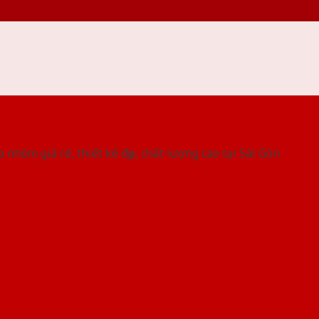
 THỐNG SHOWROOM SAIGONDOOR
 nhôm giá rẻ, thiết kế đẹp, chất lượng cao tại Sài Gòn