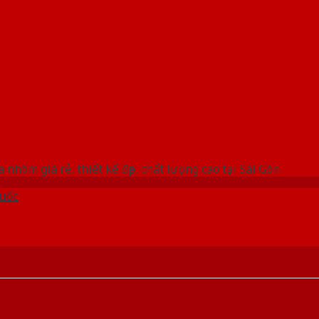
 THỐNG SHOWROOM SAIGONDOOR
 nhôm giá rẻ, thiết kế đẹp, chất lượng cao tại Sài Gòn
uốc