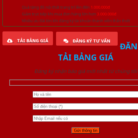
Quà tặng đồ nội thất trang trí lên đến
1.000.000đ
Giảm trực tiếp khi mua đơn hàng lớn hơn
3.000.000đ
Nhiều ưu đãi lớn khi đăng ký tài khoản thành viên thân thiết
TẢI BẢNG GIÁ
ĐĂNG KÝ TƯ VẤN
ĐĂN
TẢI BẢNG GIÁ
Đăng ký nhận báo giá mới nhất từ chúng tôi