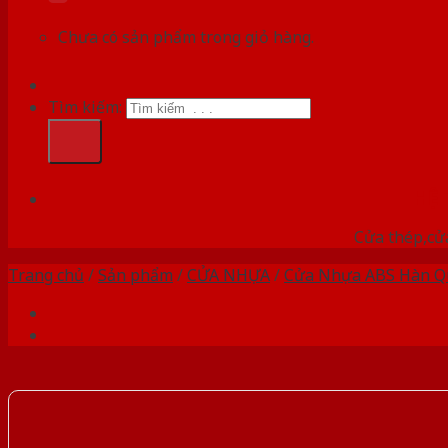
Chưa có sản phẩm trong giỏ hàng.
Tìm kiếm:
HỆ
Cửa thép,cửa
Trang chủ
/
Sản phẩm
/
CỬA NHỰA
/
Cửa Nhựa ABS Hàn Q