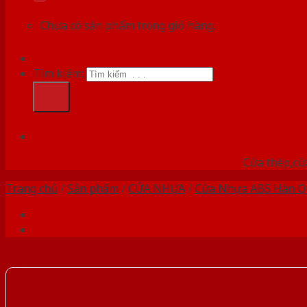
Chưa có sản phẩm trong giỏ hàng.
Tìm kiếm:
HỆ
Cửa thép,cửa
Trang chủ
/
Sản phẩm
/
CỬA NHỰA
/
Cửa Nhựa ABS Hàn Q