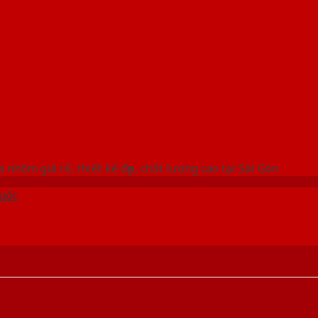
 THỐNG SHOWROOM SAIGONDOOR
 nhôm giá rẻ, thiết kế đẹp, chất lượng cao tại Sài Gòn
uốc