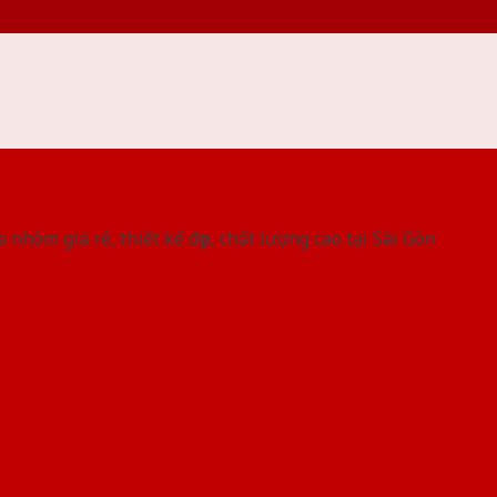
 THỐNG SHOWROOM SAIGONDOOR
 nhôm giá rẻ, thiết kế đẹp, chất lượng cao tại Sài Gòn