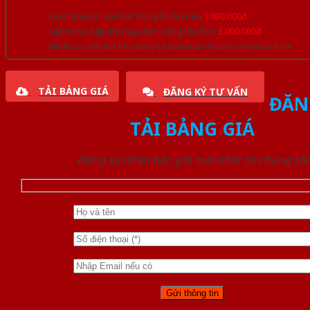
Quà tặng đồ nội thất trang trí lên đến
1.000.000đ
Giảm trực tiếp khi mua đơn hàng lớn hơn
3.000.000đ
Nhiều ưu đãi lớn khi đăng ký tài khoản thành viên thân thiết
TẢI BẢNG GIÁ
ĐĂNG KÝ TƯ VẤN
ĐĂN
TẢI BẢNG GIÁ
Đăng ký nhận báo giá mới nhất từ chúng tôi