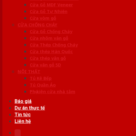
Cửa Gỗ MDF Veneer
Cửa Gỗ Tự Nhiên
Cửa vòm gỗ
CỬA CHỐNG CHÁY
Cửa Gỗ Chống Cháy
Cửa nhôm vân gỗ
Cửa Thép Chống Cháy
Cửa thép Hàn Quốc
Cửa thép vân gỗ
Cửa vân gỗ 5D
NỘI THẤT
Tủ Kệ Bếp
Tủ Quần Áo
Phụ kiện cửa nhà tắm
Báo giá
Dự án thực tế
Tin tức
Liên hệ