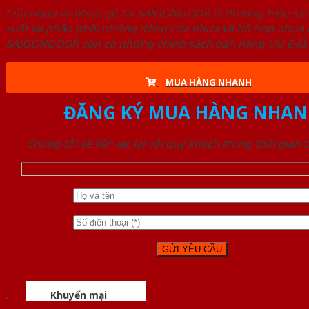
Cửa nhựa và nhựa gỗ tại SAIGONDOOR là thương hiệu s
xuất và phân phối những dòng cửa nhựa và hỗ hợp nhựa ch
SAIGONDOOR còn có những chính sách bán hàng ƯU ĐÃI CAO
MUA HÀNG NHANH
ĐĂNG KÝ MUA HÀNG NHAN
Chúng tôi sẽ liên lạc lại với quý khách trong thời gian
Khuyến mại