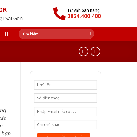
OR
Tư vấn bán hàng
0824.400.400
tại Sài Gòn
Tìm
kiếm:
ơng
các
n
ỗ hợp