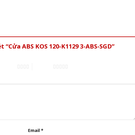
ét “Cửa ABS KOS 120-K1129 3-ABS-SGD”
of 5 stars
5 of 5 stars
Email
*