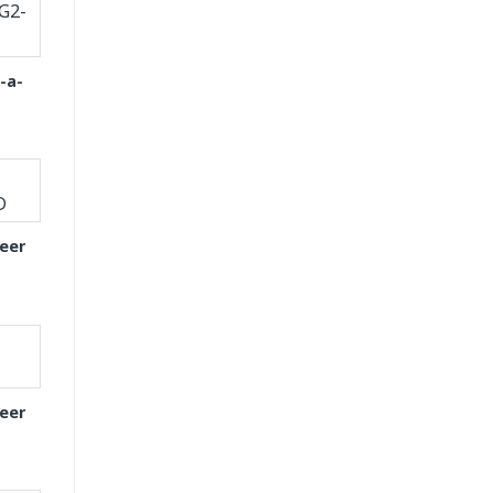
-a-
eer
eer