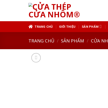
Skip
to
content
TRANG CHỦ
GIỚI THIỆU
SẢN PHẨM
TRANG CHỦ
/
SẢN PHẨM
/
CỬA N