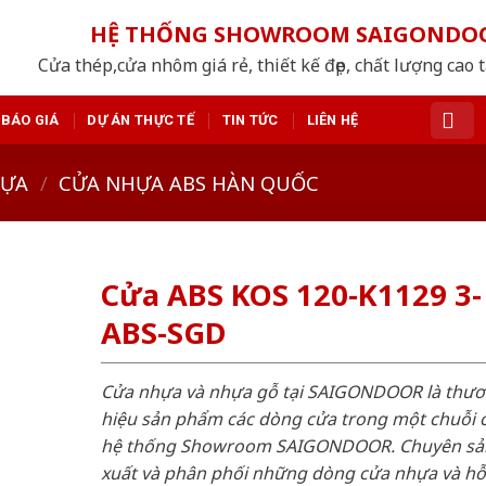
HỆ THỐNG SHOWROOM SAIGONDO
Cửa thép,cửa nhôm giá rẻ, thiết kế đẹp, chất lượng cao 
BÁO GIÁ
DỰ ÁN THỰC TẾ
TIN TỨC
LIÊN HỆ
HỰA
/
CỬA NHỰA ABS HÀN QUỐC
Cửa ABS KOS 120-K1129 3-
ABS-SGD
Cửa nhựa và nhựa gỗ tại SAIGONDOOR là thư
hiệu sản phẩm các dòng cửa trong một chuỗi 
hệ thống Showroom SAIGONDOOR. Chuyên sả
xuất và phân phối những dòng cửa nhựa và h