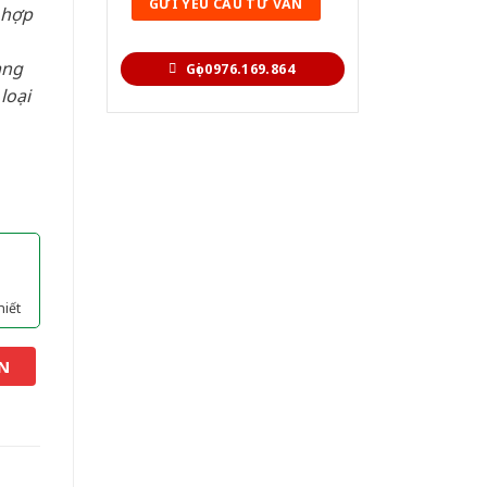
 hợp
àng
Gọi 0976.169.864
loại
hiết
N