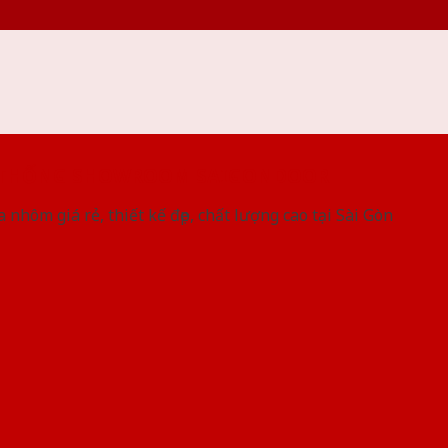
 THỐNG SHOWROOM SAIGONDOOR
 nhôm giá rẻ, thiết kế đẹp, chất lượng cao tại Sài Gòn