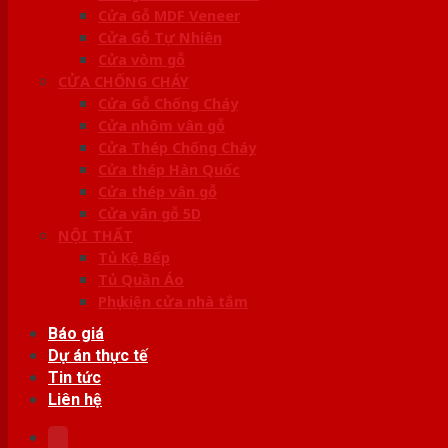
Cửa Gỗ MDF Veneer
Cửa Gỗ Tự Nhiên
Cửa vòm gỗ
CỬA CHỐNG CHÁY
Cửa Gỗ Chống Cháy
Cửa nhôm vân gỗ
Cửa Thép Chống Cháy
Cửa thép Hàn Quốc
Cửa thép vân gỗ
Cửa vân gỗ 5D
NỘI THẤT
Tủ Kệ Bếp
Tủ Quần Áo
Phụ kiện cửa nhà tắm
Báo giá
Dự án thực tế
Tin tức
Liên hệ