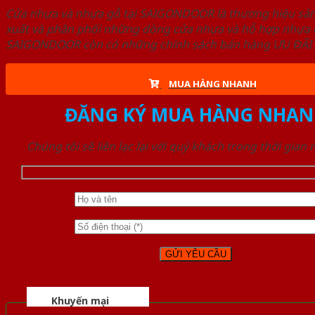
Cửa nhựa và nhựa gỗ tại SAIGONDOOR là thương hiệu s
xuất và phân phối những dòng cửa nhựa và hỗ hợp nhựa ch
SAIGONDOOR còn có những chính sách bán hàng ƯU ĐÃI CAO
MUA HÀNG NHANH
ĐĂNG KÝ MUA HÀNG NHAN
Chúng tôi sẽ liên lạc lại với quý khách trong thời gian
Khuyến mại