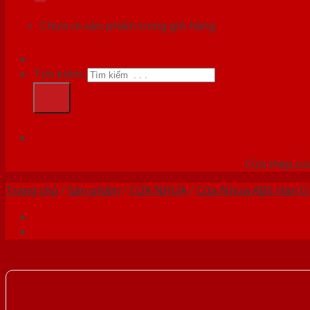
Chưa có sản phẩm trong giỏ hàng.
Tìm kiếm:
HỆ
Cửa thép,cửa
Trang chủ
/
Sản phẩm
/
CỬA NHỰA
/
Cửa Nhựa ABS Hàn Q