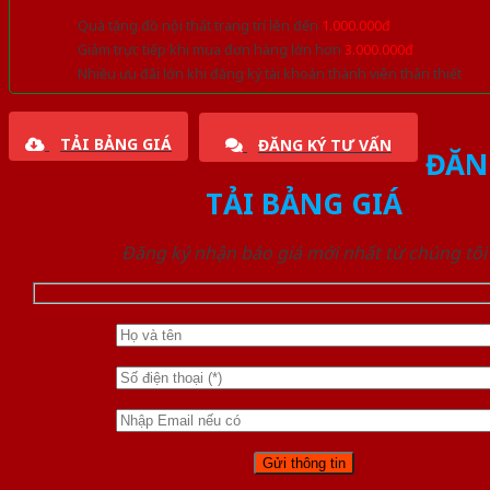
Quà tặng đồ nội thất trang trí lên đến
1.000.000đ
Giảm trực tiếp khi mua đơn hàng lớn hơn
3.000.000đ
Nhiều ưu đãi lớn khi đăng ký tài khoản thành viên thân thiết
TẢI BẢNG GIÁ
ĐĂNG KÝ TƯ VẤN
ĐĂN
TẢI BẢNG GIÁ
Đăng ký nhận báo giá mới nhất từ chúng tôi