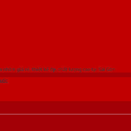
 THỐNG SHOWROOM SAIGONDOOR
 nhôm giá rẻ, thiết kế đẹp, chất lượng cao tại Sài Gòn
uốc