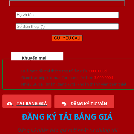
Khuyến mại
Quà tặng đồ nội thất trang trí lên đến
1.000.000đ
Giảm trực tiếp khi mua đơn hàng lớn hơn
3.000.000đ
Nhiều ưu đãi lớn khi đăng ký tài khoản thành viên thân thiết
TẢI BẢNG GIÁ
ĐĂNG KÝ TƯ VẤN
ĐĂNG KÝ TẢI BẢNG GIÁ
Đăng ký nhận báo giá mới nhất từ chúng tôi