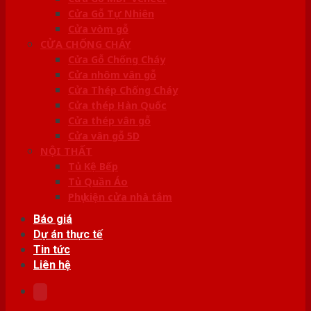
Cửa Gỗ Tự Nhiên
Cửa vòm gỗ
CỬA CHỐNG CHÁY
Cửa Gỗ Chống Cháy
Cửa nhôm vân gỗ
Cửa Thép Chống Cháy
Cửa thép Hàn Quốc
Cửa thép vân gỗ
Cửa vân gỗ 5D
NỘI THẤT
Tủ Kệ Bếp
Tủ Quần Áo
Phụ kiện cửa nhà tắm
Báo giá
Dự án thực tế
Tin tức
Liên hệ