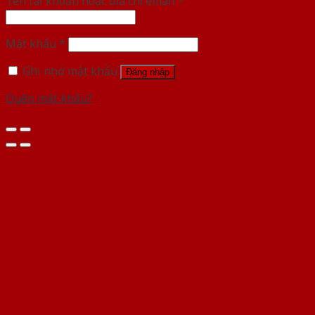
Tên tài khoản hoặc địa chỉ email
*
Mật khẩu
*
Ghi nhớ mật khẩu
Đăng nhập
Quên mật khẩu?