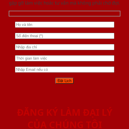
gặp gỡ làm việc hoăc tư vấn mà không phải chờ đợi.
ĐĂNG KÝ LÀM ĐẠI LÝ
CỦA CHÚNG TÔI