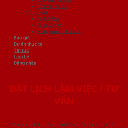
Cửa vân gỗ 5D
NỘI THẤT
Tủ Kệ Bếp
Tủ Quần Áo
Phụ kiện cửa nhà tắm
Báo giá
Dự án thực tế
Tin tức
Liên hệ
Đăng nhập
ĐẶT LỊCH LÀM VIỆC / TƯ
VẤN
Vui lòng nhập thông tin đặt lịch để được sắp xếp