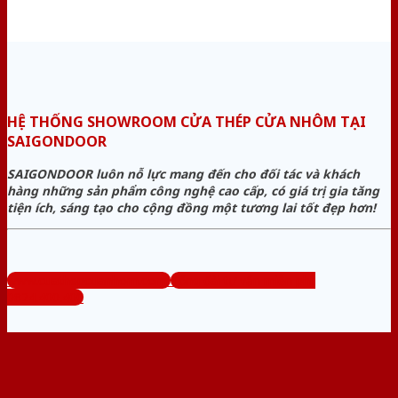
HỆ THỐNG SHOWROOM CỬA THÉP CỬA NHÔM TẠI
SAIGONDOOR
SAIGONDOOR luôn nỗ lực mang đến cho đối tác và khách
hàng những sản phẩm công nghệ cao cấp, có giá trị gia tăng
tiện ích, sáng tạo cho cộng đồng một tương lai tốt đẹp hơn!
www.cuathepcuanhom.com
Tổng đài tư vấn miễn phí:
0824.400.400