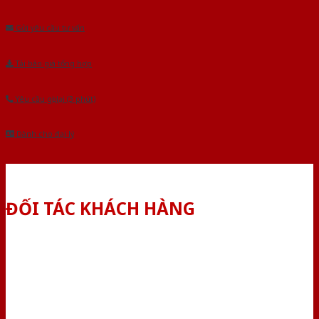
Âu.Chúng tôi tự tin là nhà sản xuất & cung cấp hàng đầu tại Việt Nam!
Gửi yêu cầu tư vấn
Tải báo giá tổng hợp
Yêu cầu gọi lại (3 phút)
Dành cho đại lý
ĐỐI TÁC KHÁCH HÀNG