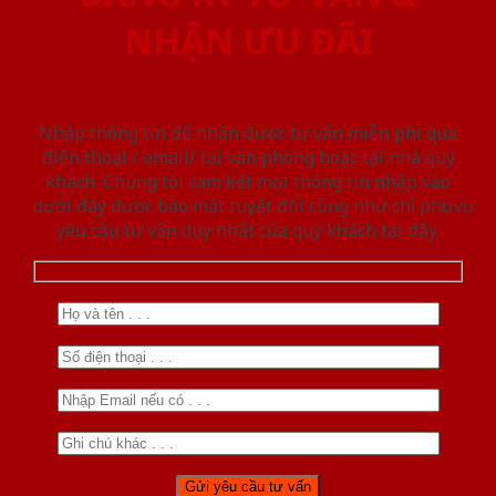
NHẬN ƯU ĐÃI
Nhập thông tin để nhận được tư vấn miễn phí qua
điện thoại / email/ tại văn phòng hoặc tại nhà quý
khách. Chúng tôi cam kết mọi thông tin nhập vào
dưới đây được bảo mật tuyệt đối cũng như chỉ phục vụ
yêu cầu tư vấn duy nhất của quý khách tại đây.