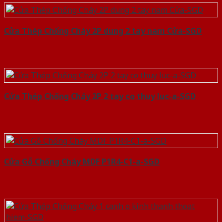
Cửa Thép Chống Cháy 2P dung 2 tay nam Cửa-SGD
Cửa Thép Chống Cháy 2P 2 tay co thuy luc-a-SGD
Cửa Gỗ Chống Cháy MDF P1R4-C1-a-SGD