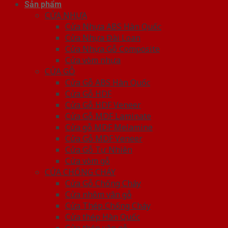
Sản phẩm
CỬA NHỰA
Cửa Nhựa ABS Hàn Quốc
Cửa Nhựa Đài Loan
Cửa Nhựa Gỗ Composite
Cửa vòm nhựa
CỬA GỖ
Cửa Gỗ ABS Hàn Quốc
Cửa Gỗ HDF
Cửa Gỗ HDF Veneer
Cửa Gỗ MDF Laminate
Cửa gỗ MDF Melamine
Cửa Gỗ MDF Veneer
Cửa Gỗ Tự Nhiên
Cửa vòm gỗ
CỬA CHỐNG CHÁY
Cửa Gỗ Chống Cháy
Cửa nhôm vân gỗ
Cửa Thép Chống Cháy
Cửa thép Hàn Quốc
Cửa thép vân gỗ