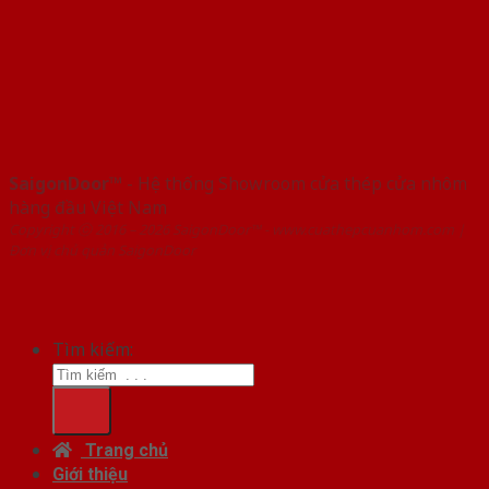
SaigonDoor™
- Hệ thống Showroom cửa thép cửa nhôm
hàng đầu Việt Nam
Copyright ⓒ 2016 – 2026 SaigonDoor™ - www.cuathepcuanhom.com |
Đơn vị chủ quản SaigonDoor
Tìm kiếm:
Trang chủ
Giới thiệu