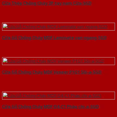
Cửa Thép Chống Cháy 2P tay nam Cửa-SGD
Cửa Gỗ Chống Cháy MDF Laminate van ngang-SGD
Cửa Gỗ Chống Cháy MDF Veneer P1G1 Sồi-a-SGD
Cửa Gỗ Chống Cháy MDF O4-C1 Phào chi-a-SGD